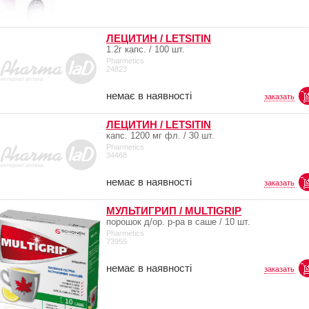
ЛЕЦИТИН / LETSITIN
1.2г капс. / 100 шт.
Pharmetics
24823
немає в наявності
заказать
ЛЕЦИТИН / LETSITIN
капс. 1200 мг фл. / 30 шт.
Pharmetics
34468
немає в наявності
заказать
МУЛЬТИГРИП / MULTIGRIP
порошок д/ор. р-ра в саше / 10 шт.
Pharmetics
73955
немає в наявності
заказать