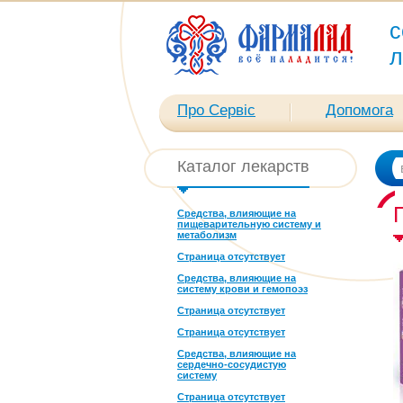
с
л
Про Сервіс
Допомога
Каталог лекарств
Средства, влияющие на
пищеварительную систему и
метаболизм
Страница отсутствует
Средства, влияющие на
систему крови и гемопоэз
Страница отсутствует
Страница отсутствует
Средства, влияющие на
сердечно-сосудистую
систему
Страница отсутствует