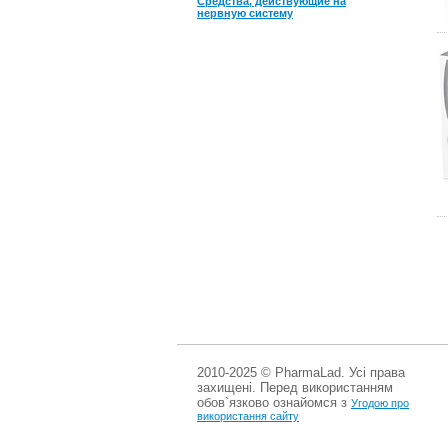
Средства, действующие на
нервную систему
2010-2025 © PharmaLad. Усі права
захищені. Перед використанням
обов`язково ознайомся з
Угодою про
використання сайту