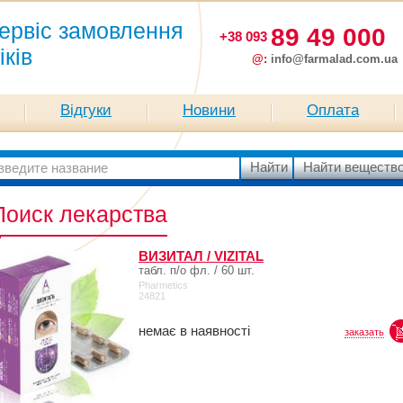
ервіс замовлення
89 49 000
+38 093
іків
@:
info@farmalad.com.ua
Відгуки
Новини
Оплата
Поиск лекарства
ВИЗИТАЛ / VIZITAL
табл. п/о фл. / 60 шт.
Pharmetics
24821
немає в наявності
заказать