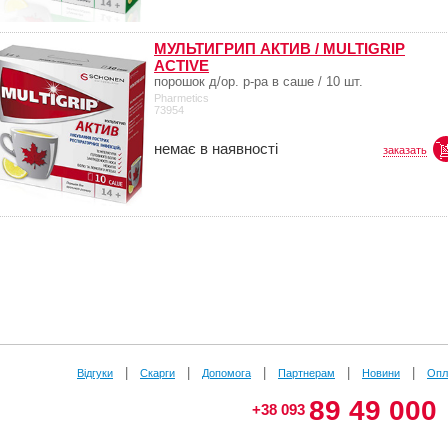
МУЛЬТИГРИП АКТИВ / MULTIGRIP
ACTIVE
порошок д/ор. р-ра в саше / 10 шт.
Pharmetics
73954
немає в наявності
заказать
|
|
|
|
|
Відгуки
Скарги
Допомога
Партнерам
Новини
Опл
89 49 000
+38 093