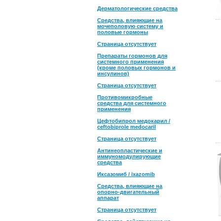
Дерматологические средства
Средства, влияющие на
мочеполовую систему и
половые гормоны
Страница отсутствует
Препараты гормонов для
системного применения
(кроме половых гормонов и
инсулинов)
Страница отсутствует
Противомикробные
средства для системного
применения
Цефтобипрол медокарил /
ceftobiprole medocaril
Страница отсутствует
Антинеопластические и
иммуномодулирующие
средства
Иксазомиб / ixazomib
Средства, влияющие на
опорно-двигательный
аппарат
Страница отсутствует