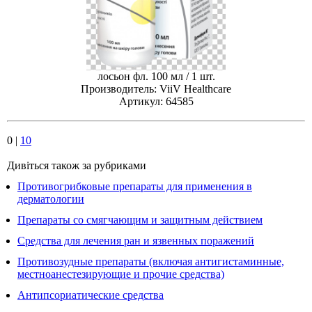
лосьон фл. 100 мл / 1 шт.
Производитель: ViiV Healthcare
Артикул: 64585
0
|
10
Дивіться також за рубриками
Противогрибковые препараты для применения в
дерматологии
Препараты со смягчающим и защитным действием
Средства для лечения ран и язвенных поражений
Противозудные препараты (включая антигистаминные,
местноанестезирующие и прочие средства)
Антипсориатические средства