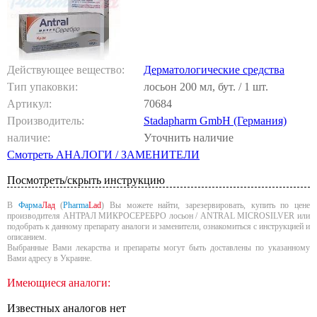
Действующее вещество:
Дерматологические средства
Тип упаковки:
лосьон 200 мл, бут. / 1 шт.
Артикул:
70684
Производитель:
Stadapharm GmbH (Германия)
наличие:
Уточнить наличие
Смотреть АНАЛОГИ / ЗАМЕНИТЕЛИ
Посмотреть/скрыть инструкцию
В
Фарма
Лад
(
Pharma
Lad
) Вы можете найти, зарезервировать, купить по цене
производителя АНТРАЛ МИКРОСЕРЕБРО лосьон / ANTRAL MICROSILVER или
подобрать к данному препарату аналоги и заменители, ознакомиться с инструкцией и
описанием.
Выбранные Вами лекарства и препараты могут быть доставлены по указанному
Вами адресу в Украине.
Имеющиеся аналоги:
Известных аналогов нет