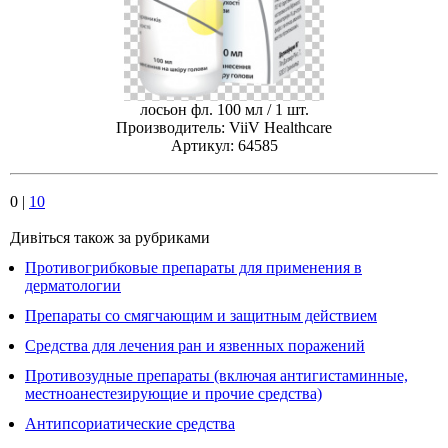
лосьон фл. 100 мл / 1 шт.
Производитель: ViiV Healthcare
Артикул: 64585
0
|
10
Дивіться також за рубриками
Противогрибковые препараты для применения в
дерматологии
Препараты со смягчающим и защитным действием
Средства для лечения ран и язвенных поражений
Противозудные препараты (включая антигистаминные,
местноанестезирующие и прочие средства)
Антипсориатические средства