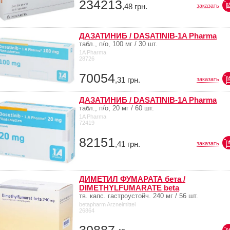
234213
,48
грн.
заказать
ДАЗАТИНИБ / DASATINIB-1A Pharma
табл., п/о, 100 мг / 30 шт.
1A Pharma
28726
70054
,31
грн.
заказать
ДАЗАТИНИБ / DASATINIB-1A Pharma
табл., п/о, 20 мг / 60 шт.
1A Pharma
72419
82151
,41
грн.
заказать
ДИМЕТИЛ ФУМАРАТА бета /
DIMETHYLFUMARATE beta
тв. капс. гастроустойч. 240 мг / 56 шт.
betapharm Arzneimittel
26864