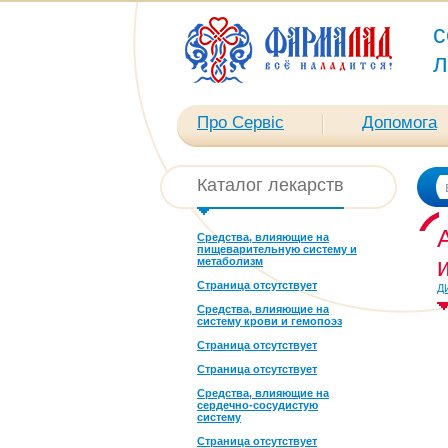
с
л
Про Сервіс
Допомога
Каталог лекарств
Средства, влияющие на
пищеварительную систему и
метаболизм
Страница отсутствует
Д
Средства, влияющие на
систему крови и гемопоэз
Страница отсутствует
Страница отсутствует
Средства, влияющие на
сердечно-сосудистую
систему
Страница отсутствует