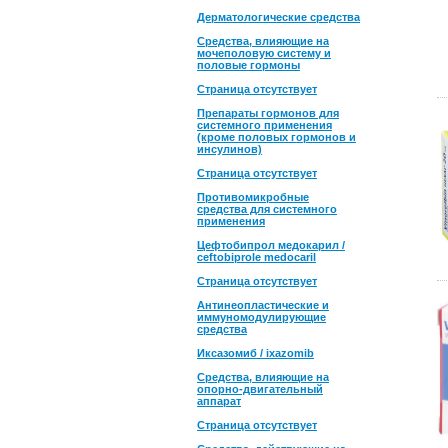
Дерматологические средства
Средства, влияющие на
мочеполовую систему и
половые гормоны
Страница отсутствует
Препараты гормонов для
системного применения
(кроме половых гормонов и
инсулинов)
Страница отсутствует
Противомикробные
средства для системного
применения
Цефтобипрол медокарил /
ceftobiprole medocaril
Страница отсутствует
Антинеопластические и
иммуномодулирующие
средства
Иксазомиб / ixazomib
Средства, влияющие на
опорно-двигательный
аппарат
Страница отсутствует