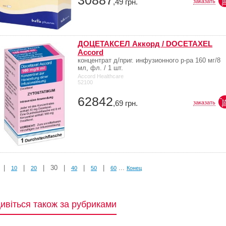
30887
,49
грн.
заказать
ДОЦЕТАКСЕЛ Аккорд / DOCETAXEL
Accord
концентрат д/приг. инфузионного р-ра 160 мг/8
мл, фл. / 1 шт.
Accord Healthcare
52100
62842
,69
грн.
заказать
|
|
|
30
|
|
|
...
10
20
40
50
60
Конец
ивіться також за рубриками