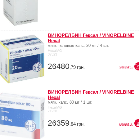
ВИНОРЕЛБИН Гексал / VINORELBINE
Hexal
мягк. гелевые капс. 20 мг / 4 шт.
Hexal AG
37523
26480
,79
грн.
заказать
ВИНОРЕЛБИН Гексал / VINORELBINE
Hexal
мягк. капс. 80 мг / 1 шт.
Hexal AG
71230
26359
,84
грн.
заказать