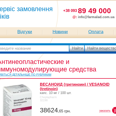
ервіс замовлення
89 49 000
+38 093
іків
@:
info@farmalad.com.ua
Відгуки
Новини
Оплата
Антинеопластические и
иммуномодулирующие средства
ИВІТЬСЯ ДЕТАЛЬНІШЕ ПО РУБРИКАМ
ВЕСАНОИД (третиноин) / VESANOID
(tretinoin)
капс. 10 мг / 100 шт.
Cheplapharm
32198
38624
,65
грн.
заказать