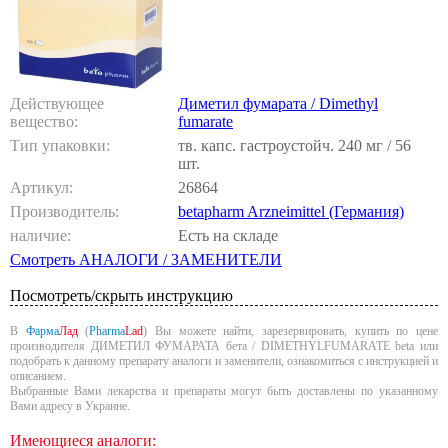
Действующее
Диметил фумарата / Dimethyl
вещество:
fumarate
Тип упаковки:
тв. капс. гастроустойч. 240 мг / 56
шт.
Артикул:
26864
Производитель:
betapharm Arzneimittel (Германия)
наличие:
Есть на складе
Смотреть АНАЛОГИ / ЗАМЕНИТЕЛИ
Посмотреть/скрыть инструкцию
В
Фарма
Лад
(
Pharma
Lad
) Вы можете найти, зарезервировать, купить по цене
производителя ДИМЕТИЛ ФУМАРАТА бета / DIMETHYLFUMARATE beta или
подобрать к данному препарату аналоги и заменители, ознакомиться с инструкцией и
описанием.
Выбранные Вами лекарства и препараты могут быть доставлены по указанному
Вами адресу в Украине.
Имеющиеся аналоги: