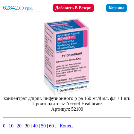
62842
,69
грн.
Добавить В Резерв
Корзина
концентрат д/приг. инфузионного р-ра 160 мг/8 мл, фл. / 1 шт.
Производитель: Accord Healthcare
Артикул: 52100
0
|
10
|
20
|
30
|
40
|
50
|
60
...
Конец