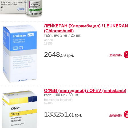
ЛЕЙКЕРАН (Хлорамбуцил) / LEUKERAN
(Chlorambucil)
табл. п/о 2 мг / 25 шт.
Aspen
19958
2648
,59
грн.
заказать
ОФЕВ (нинтеданиб) / OFEV (nintedanib)
капс. 100 мг / 60 шт.
Boehringer Ingelheim
67486
133251
,81
грн.
заказать