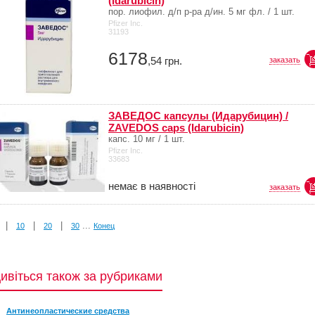
(idarubicin)
пор. лиофил. д/п р-ра д/ин. 5 мг фл. / 1 шт.
Pfizer Inc.
31193
6178
,54
грн.
заказать
ЗАВЕДОС капсулы (Идарубицин) /
ZAVEDOS caps (Idarubicin)
капс. 10 мг / 1 шт.
Pfizer Inc.
33683
немає в наявності
заказать
|
|
|
...
10
20
30
Конец
ивіться також за рубриками
Антинеопластические средства