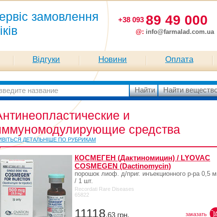
ервіс замовлення
89 49 000
+38 093
іків
@:
info@farmalad.com.ua
Відгуки
Новини
Оплата
Антинеопластические и
иммуномодулирующие средства
ИВІТЬСЯ ДЕТАЛЬНІШЕ ПО РУБРИКАМ
КОСМЕГЕН (Дактиномицин) / LYOVAC
COSMEGEN (Dactinomycin)
порошок лиоф. д/приг. инъекционного р-ра 0,5 м
/ 1 шт.
Recordati Rare Diseases
65822
11118
,63
грн.
заказать