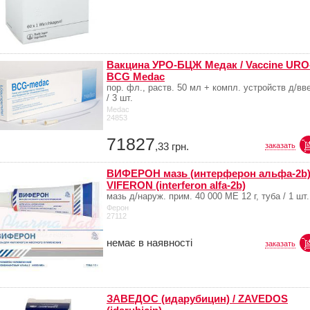
Вакцина УРО-БЦЖ Медак / Vaccine URO
BCG Medac
пор. фл., раств. 50 мл + компл. устройств д/вв
/ 3 шт.
Medac
24853
71827
,33
грн.
заказать
ВИФЕРОН мазь (интерферон альфа-2b)
VIFERON (interferon alfa-2b)
мазь д/наруж. прим. 40 000 МЕ 12 г, туба / 1 шт.
Ферон
27112
немає в наявності
заказать
ЗАВЕДОС (идарубицин) / ZAVEDOS