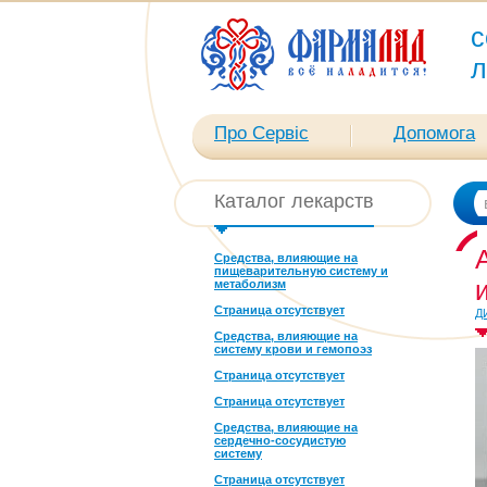
с
л
Про Сервіс
Допомога
Каталог лекарств
Средства, влияющие на
пищеварительную систему и
метаболизм
Страница отсутствует
Д
Средства, влияющие на
систему крови и гемопоэз
Страница отсутствует
Страница отсутствует
Средства, влияющие на
сердечно-сосудистую
систему
Страница отсутствует