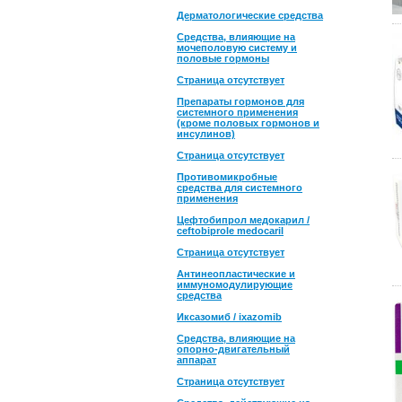
Дерматологические средства
Средства, влияющие на
мочеполовую систему и
половые гормоны
Страница отсутствует
Препараты гормонов для
системного применения
(кроме половых гормонов и
инсулинов)
Страница отсутствует
Противомикробные
средства для системного
применения
Цефтобипрол медокарил /
ceftobiprole medocaril
Страница отсутствует
Антинеопластические и
иммуномодулирующие
средства
Иксазомиб / ixazomib
Средства, влияющие на
опорно-двигательный
аппарат
Страница отсутствует