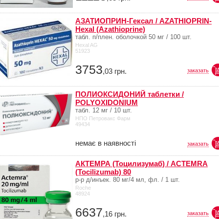
АЗАТИОПРИН-Гексал / AZATHIOPRIN-
Hexal (Azathioprine)
табл. п/плен. оболочкой 50 мг / 100 шт.
Hexal AG
51923
3753
,03
грн.
заказать
ПОЛИОКСИДОНИЙ таблетки /
POLYOXIDONIUM
табл. 12 мг / 10 шт.
НПО Петровакс Фарм
49434
немає в наявності
заказать
АКТЕМРА (Тоцилизумаб) / ACTEMRA
(Tocilizumab) 80
р-р д/инъек. 80 мг/4 мл, фл. / 1 шт.
Roche
48924
6637
,16
грн.
заказать