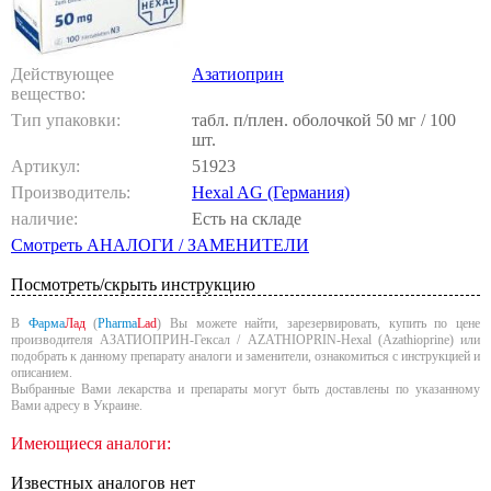
Действующее
Азатиоприн
вещество:
Тип упаковки:
табл. п/плен. оболочкой 50 мг / 100
шт.
Артикул:
51923
Производитель:
Hexal AG (Германия)
наличие:
Есть на складе
Смотреть АНАЛОГИ / ЗАМЕНИТЕЛИ
Посмотреть/скрыть инструкцию
В
Фарма
Лад
(
Pharma
Lad
) Вы можете найти, зарезервировать, купить по цене
производителя АЗАТИОПРИН-Гексал / AZATHIOPRIN-Hexal (Azathioprine) или
подобрать к данному препарату аналоги и заменители, ознакомиться с инструкцией и
описанием.
Выбранные Вами лекарства и препараты могут быть доставлены по указанному
Вами адресу в Украине.
Имеющиеся аналоги:
Известных аналогов нет