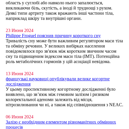
область у суглобі або навколо нього запалюється,
викликаючи біль, скутість, а іноді й труднощі з рухом.
Деякі типи артриту також вражають інші частини тіла,
наприклад шкіру та внутрішні органи.
23 Июня 2024
Philippe Froguel пояснив причину короткого сну
Тривалість сну може бути важливим регулятором маси тіла
та обміну речовин. У великих вибірках населення
повідомлялося про зв'язок між коротким звичним часом
сну та підвищеним індексом маси тіла (ІМТ). Потенційна
роль метаболічних гормонів у цій асоціації невідома.
13 Июня 2024
французькі науковиці опублікували велике когортне
дослідження
У цьому проспективному когортному дослідженні було
виявлено, що зв’язок між гемовим залізом і ризиком
колоректальної аденоми залежить від місця,
нітрозилювання чи ні, а також від співвідношення з NEAC.
06 Июня 2024
Залізо є необхідним елементом різноманітних обмінних
процесів