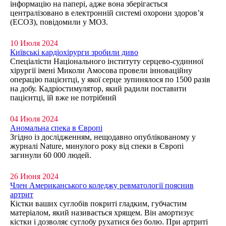
інформацію на папері, адже вона зберігається
централізовано в електронній системі охорони здоров’я
(ЕСОЗ), повідомили у МОЗ.
10 Июля 2024
Київські кардіохірурги зробили диво
Спеціалісти Національного інституту серцево-судинної
хірургії імені Миколи Амосова провели інноваційну
операцію пацієнтці, у якої серце зупинялося по 1500 разів
на добу. Кадріостимулятор, який радили поставити
пацієнтці, їй вже не потрібний
04 Июля 2024
Аномальна спека в Європі
Згідно із дослідженням, нещодавно опублікованому у
журналі Nature, минулого року від спеки в Європі
загинули 60 000 людей.
26 Июня 2024
Член Американського коледжу ревматології пояснив
артрит
Кістки ваших суглобів покриті гладким, губчастим
матеріалом, який називається хрящем. Він амортизує
кістки і дозволяє суглобу рухатися без болю. При артриті