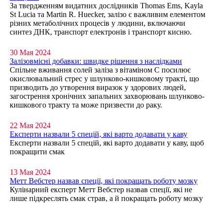
За твердженням видатних дослідників Thomas Ems, Kayla
St Lucia та Martin R. Huecker, залізо є важливим елементом
різних метаболічних процесів у людини, включаючи
синтез ДНК, транспорт електронів і транспорт кисню.
30 Мая 2024
Залізовмісні добавки: швидке рішення з наслідками
Спільне вживання солей заліза з вітаміном С посилює
окислювальний стрес у шлунково-кишковому тракті, що
призводить до утворення виразок у здорових людей,
загострення хронічних запальних захворювань шлунково-
кишкового тракту та може призвести до раку.
22 Мая 2024
Експерти назвали 5 спецій, які варто додавати у каву
Експерти назвали 5 спецій, які варто додавати у каву, щоб
покращити смак
13 Мая 2024
Метт Вебстер назвав спеції, які покращать роботу мозку
Кулінарний експерт Метт Вебстер назвав спеції, які не
лише підкреслять смак страв, а й покращать роботу мозку