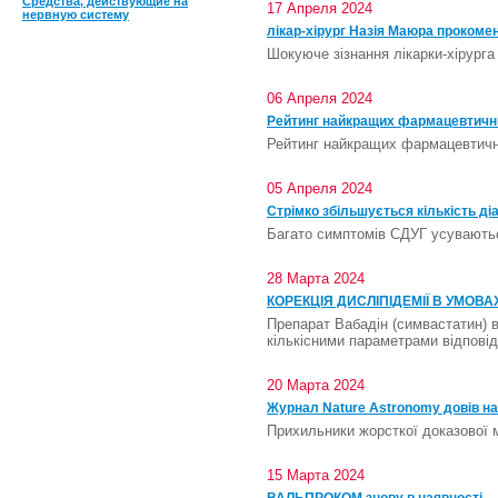
Средства, действующие на
17 Апреля 2024
нервную систему
лікар-хірург Назія Маюра прокоме
Шокуюче зізнання лікарки-хірурга
06 Апреля 2024
Рейтинг найкращих фармацевтичних
Рейтинг найкращих фармацевтичних
05 Апреля 2024
Стрімко збільшується кількість діа
Багато симптомів СДУГ усуваються
28 Марта 2024
КОРЕКЦІЯ ДИСЛІПІДЕМІЇ В УМОВА
Препарат Вабадін (симвастатин) в
кількісними параметрами відповід
20 Марта 2024
Журнал Nature Astronomy довів ная
Прихильники жорсткої доказової 
15 Марта 2024