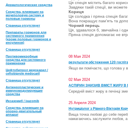
Ця спеція містить багато кори
Дерматологические средства
Завдяки такій спеції, ви может
Кориця
Средства, влияющие на
мочеполовую систему и
Ця солодка і пряна спеція бага
половые гормоны
Вона покращує пам'ять та допо
Чорний перець
Страница отсутствует
Ця, здавалося б, звичайна і од
Препараты гормонов для
Пряна спеція допомагає не втр
системного применения
(кроме половых гормонов и
инсулинов)
Страница отсутствует
08 Мая 2024
Противомикробные
средства для системного
результати обстеження 120 госпіта
применения
Якщо ви помічаєте, що голова у в
Цефтобипрол медокарил /
ceftobiprole medocaril
02 Мая 2024
Страница отсутствует
АСПІРИН ЗНИЗИВ ВМІСТ ЖИРУ В 
Антинеопластические и
иммуномодулирующие
Середній вміст жиру в печінці зм
средства
Иксазомиб / ixazomib
25 Апреля 2024
Средства, влияющие на
Нутриціолог з Рівного Вікторія Ко
опорно-двигательный
Вища точка любові до себе перебу
аппарат
намагаючись заслужити любов, а п
Страница отсутствует