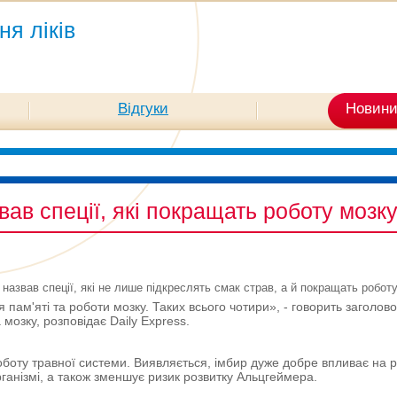
ня ліків
Відгуки
Новин
ав спеції, які покращать роботу мозк
назвав спеції, які не лише підкреслять смак страв, а й покращать робот
пам'яті та роботи мозку. Таких всього чотири», - говорить заголовок
а мозку, розповідає Daily Express.
боту травної системи. Виявляється, імбир дуже добре впливає на р
рганізмі, а також зменшує ризик розвитку Альцгеймера.