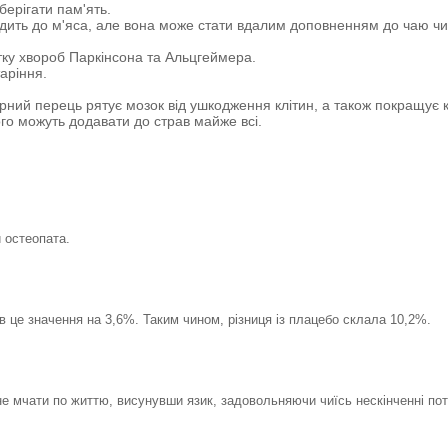
ерігати пам'ять.
ходить до м'яса, але вона може стати вдалим доповненням до чаю чи 
итку хвороб Паркінсона та Альцгеймера.
аріння.
рний перець рятує мозок від ушкодження клітин, а також покращує ко
го можуть додавати до страв майже всі.
 остеопата.
в це значення на 3,6%. Таким чином, різниця із плацебо склала 10,2%.
не мчати по життю, висунувши язик, задовольняючи чиїсь нескінченні пот