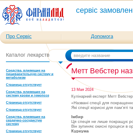
сервіс замовлен
Про Сервіс
Допомога
Каталог лекарств
Метт Вебстер назв
Средства, влияющие на
пищеварительную систему и
метаболизм
Страница отсутствует
13 Мая 2024
Средства, влияющие на
систему крови и гемопоэз
Кулінарний експерт Метт Вебстер 
«Названі спеції для покращення 
Страница отсутствует
Які спеції корисні для пам'яті т
Страница отсутствует
Імбир
Средства, влияющие на
сердечно-сосудистую
Ця спеція не лише покращує ро
систему
Він зупиняє окисні процеси в о
Куркума
Страница отсутствует