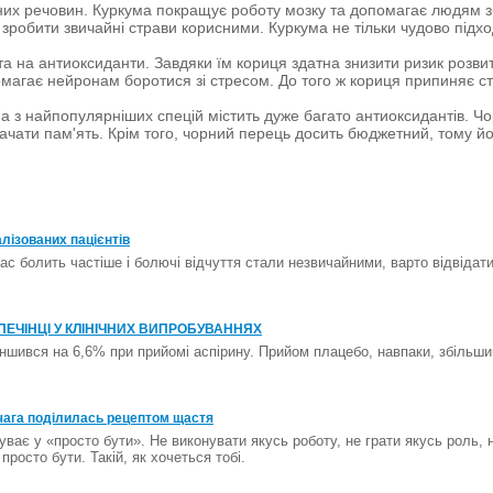
сних речовин. Куркума покращує роботу мозку та допомагає людям зб
е зробити звичайні страви корисними. Куркума не тільки чудово під
та на антиоксиданти. Завдяки їм кориця здатна знизити ризик розв
магає нейронам боротися зі стресом. До того ж кориця припиняє ст
на з найпопулярніших спецій містить дуже багато антиоксидантів. Чо
ачати пам'ять. Крім того, чорний перець досить бюджетний, тому йо
лізованих пацієнтів
ас болить частіше і болючі відчуття стали незвичайними, варто відвідати
ПЕЧІНЦІ У КЛІНІЧНИХ ВИПРОБУВАННЯХ
еншився на 6,6% при прийомі аспірину. Прийом плацебо, навпаки, збільши
рчага поділилась рецептом щастя
ває у «просто бути». Не виконувати якусь роботу, не грати якусь роль, 
росто бути. Такій, як хочеться тобі.