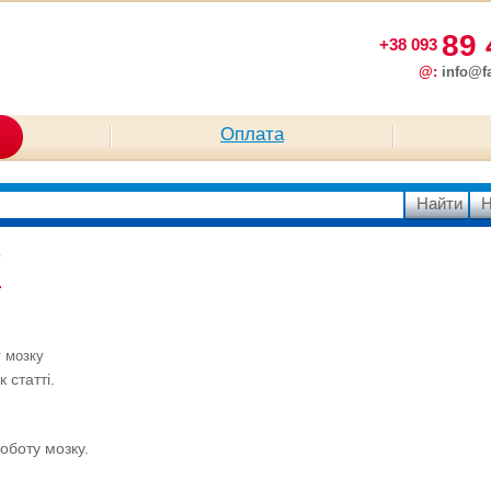
89 
+38 093
@:
info@f
и
Оплата
у
у мозку
 статті.
оботу мозку.