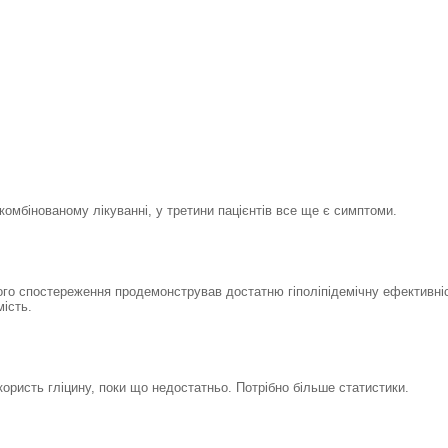
комбінованому лікуванні, у третини пацієнтів все ще є симптоми.
ого спостереження продемонстрував достатню гіполіпідемічну ефективніс
ість.
ристь гліцину, поки що недостатньо. Потрібно більше статистики.