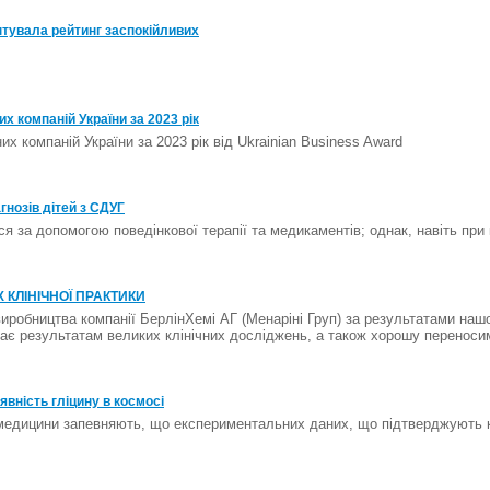
нтувала рейтинг заспокійливих
 компаній України за 2023 рік
 компаній України за 2023 рік від Ukrainian Business Award
гнозів дітей з СДУГ
 за допомогою поведінкової терапії та медикаментів; однак, навіть при 
Х КЛІНІЧНОЇ ПРАКТИКИ
иробництва компанії БерлінХемі АГ (Менаріні Груп) за результатами наш
ає результатам великих клінічних досліджень, а також хорошу переносим
вність гліцину в космосі
медицини запевняють, що експериментальних даних, що підтверджують ко