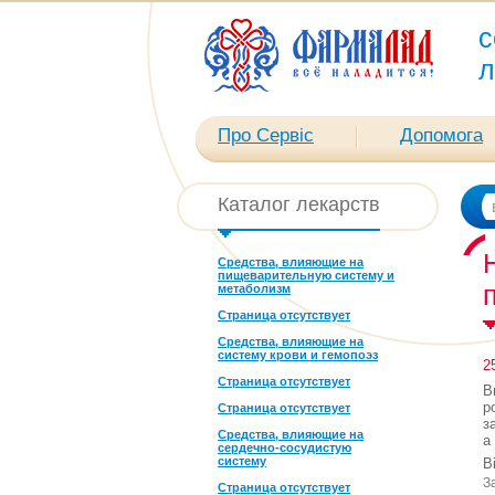
с
л
Про Сервіс
Допомога
Каталог лекарств
Средства, влияющие на
пищеварительную систему и
метаболизм
Страница отсутствует
Средства, влияющие на
систему крови и гемопоэз
2
Страница отсутствует
В
р
Страница отсутствует
з
Средства, влияющие на
а
сердечно-сосудистую
систему
В
З
Страница отсутствует