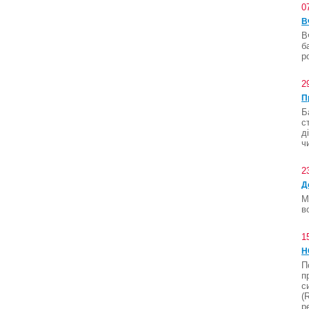
0
В
В
б
р
2
П
Б
с
д
ч
2
Д
М
в
1
Н
П
п
с
(
р