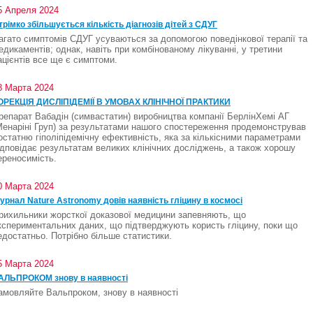
5 Апреля 2024
трімко збільшується кількість діагнозів дітей з СДУГ
агато симптомів СДУГ усуваються за допомогою поведінкової терапії та
едикаментів; однак, навіть при комбінованому лікуванні, у третини
ацієнтів все ще є симптоми.
8 Марта 2024
ОРЕКЦІЯ ДИСЛІПІДЕМІЇ В УМОВАХ КЛІНІЧНОЇ ПРАКТИКИ
репарат Вабадін (симвастатин) виробництва компанії БерлінХемі АГ
Менаріні Груп) за результатами нашого спостереження продемонстрував
остатню гіполіпідемічну ефективність, яка за кількісними параметрами
ідповідає результатам великих клінічних досліджень, а також хорошу
ереносимість.
0 Марта 2024
урнал Nature Astronomy довів наявність гліцину в космосі
рихильники жорсткої доказової медицини запевняють, що
кспериментальних даних, що підтверджують користь гліцину, поки що
едостатньо. Потрібно більше статистики.
5 Марта 2024
АЛЬПРОКОМ знову в наявності
амовляйте Вальпроком, знову в наявності