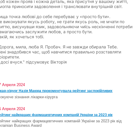
об кожен прояв і кожна деталь, яка присутня у вашому житті,
могла приносити задоволення і транслювати внутрішній світ.
ища точка любові до себе перебуває у «просто бути».
е виконувати якусь роботу, не грати якусь роль, не мчати по
иттю, висунувши язик, задовольняючи чиїсь нескінченні потреби 
амагаючись заслужити любов, а просто бути.
акій, як хочеться тобі.
Дорога, мила, люба Я. Пробач. Я не завжди обирала Тебе.
ені знадобився час, щоб навчитися правильно розставляти
ріоритети.
 досі вчуся." підсумовує Вікторія
7 Апреля 2024
ікар-хірург Назія Маюра прокоментувала рейтинг заспокійливих
окуюче зізнання лікарки-хірурга
6 Апреля 2024
ейтинг найкращих фармацевтичних компаній України за 2023 рік
ейтинг найкращих фармацевтичних компаній України за 2023 рік від
krainian Business Award