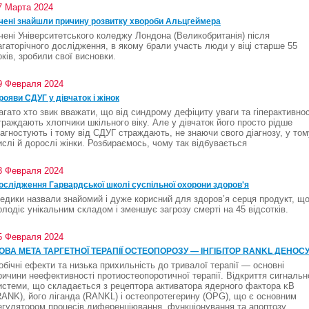
7 Марта 2024
чені знайшли причину розвитку хвороби Альцгеймера
чені Університетського коледжу Лондона (Великобританія) після
агаторічного дослідження, в якому брали участь люди у віці старше 55
оків, зробили свої висновки.
9 Февраля 2024
рояви СДУГ у дівчаток і жінок
агато хто звик вважати, що від синдрому дефіциту уваги та гіперактивнос
траждають хлопчики шкільного віку. Але у дівчаток його просто рідше
іагностують і тому від СДУГ страждають, не знаючи свого діагнозу, у том
ислі й дорослі жінки. Розбираємось, чому так відбувається
3 Февраля 2024
ослідження Гарвардської школі суспільної охорони здоров'я
едики назвали знайомий і дуже корисний для здоров’я серця продукт, щ
олодіє унікальним складом і зменшує загрозу смерті на 45 відсотків.
5 Февраля 2024
ОВА МЕТА ТАРГЕТНОЇ ТЕРАПІЇ ОСТЕОПОРОЗУ — ІНГІБІТОР RANKL ДЕНОС
обічні ефекти та низька прихильність до тривалої терапії — основні
ричини неефективності протиостеопоротичної терапії. Відкриття сигнальн
истеми, що складається з рецептора активатора ядерного фактора κВ
RANK), його ліганда (RANKL) і остеопротегерину (OPG), що є основним
егулятором процесів диференціювання, функціонування та апоптозу