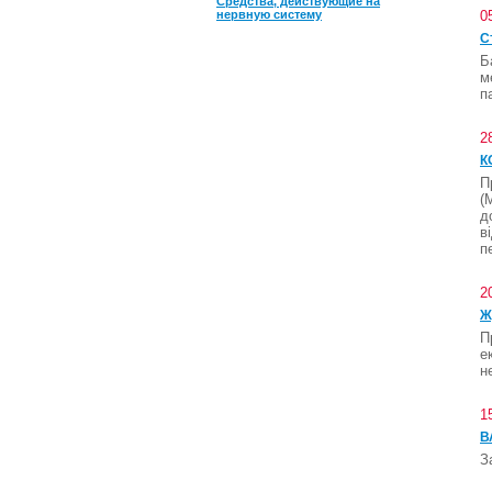
Средства, действующие на
нервную систему
0
С
Б
м
п
2
К
П
(
д
в
п
2
Ж
П
е
н
1
В
З