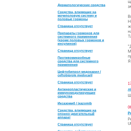
щ
Дерматологические средства
з
Средства, влияющие на
мочеполовую систему и
В
половые гормоны
Н
ж
Страница отсутствует
н
Препараты гормонов для
Т
системного применения
(кроме половых гормонов и
инсулинов)
"
М
Страница отсутствует
п
Противомикробные
Я
средства для системного
применения
Цефтобипрол медокарил /
ceftobiprole medocaril
Страница отсутствует
1
Антинеопластические и
л
иммуномодулирующие
Ш
средства
Иксазомиб / ixazomib
0
Средства, влияющие на
Р
опорно-двигательный
аппарат
Р
U
Страница отсутствует