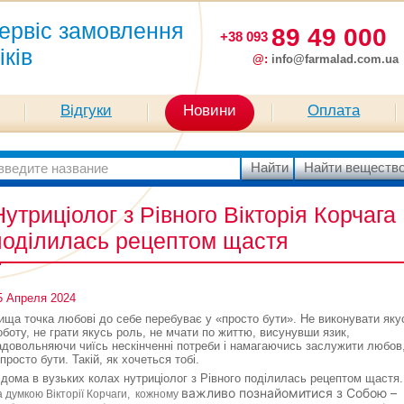
ервіс замовлення
89 49 000
+38 093
іків
@:
info@farmalad.com.ua
Відгуки
Новини
Оплата
Нутриціолог з Рівного Вікторія Корчага
поділилась рецептом щастя
5 Апреля 2024
ища точка любові до себе перебуває у «просто бути». Не виконувати яку
оботу, не грати якусь роль, не мчати по життю, висунувши язик,
адовольняючи чиїсь нескінченні потреби і намагаючись заслужити любов
 просто бути. Такій, як хочеться тобі.
ідома в вузьких колах нутриціолог з Рівного поділилась рецептом щастя.
важливо познайомитися з Собою –
а думкою Вікторії Корчаги,
кожному