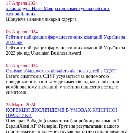
17 Апреля 2024
лікар-хірург Назія Маюра прокоментувала рейтинг
заспокійливих
Шокуюче зізнання лікарки-хірурга
06 Апреля 2024
Рейтинг найкращих фармацевтичних компаній України за
2023 рік
Рейтинг найкращих фармацевтичних компаній України за
2023 рік від Ukrainian Business Award
05 Апреля 2024
Стрімко збільшується кількість діагнозів дітей з СДУГ
Багато симптомів СДУГ усуваються за допомогою
поведінкової терапії та медикаментів; однак, навіть при
комбінованому лікуванні, у третини пацієнтів все ще є
симптоми.
28 Марта 2024
КОРЕКЦІЯ ДИСЛІПІДЕМІЇ В УМОВАХ КЛІНІЧНОЇ
ПРАКТИКИ
Препарат Вабадін (симвастатин) виробництва компанії
БерлінХемі АГ (Менаріні Груп) за результатами нашого
спостереження продемонстрував достатню гіполіпідемічну