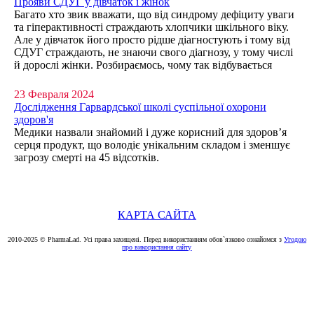
Прояви СДУГ у дівчаток і жінок
Багато хто звик вважати, що від синдрому дефіциту уваги
та гіперактивності страждають хлопчики шкільного віку.
Але у дівчаток його просто рідше діагностують і тому від
СДУГ страждають, не знаючи свого діагнозу, у тому числі
й дорослі жінки. Розбираємось, чому так відбувається
23 Февраля 2024
Дослідження Гарвардської школі суспільної охорони
здоров'я
Медики назвали знайомий і дуже корисний для здоров’я
серця продукт, що володіє унікальним складом і зменшує
загрозу смерті на 45 відсотків.
КАРТА САЙТА
2010-2025 © PharmaLad. Усі права захищені. Перед використанням обов`язково ознайомся з
Угодою
про використання сайту