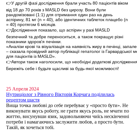
👉У другій фазі дослідження брали участь 80 пацієнтів віком
від 18 до 70 років з MASLD без цирозу. Вони були
рандомізовані (1:1) для отримання один раз на день
аспірину, 81 мг (n = 40), або ідентичних таблеток плацебо (n
= 40) протягом 6 місяців.
👉Дослідження показало, що аспірин у разі MASLD
безпечний та добре переноситься, а також покращує різні
показники здоров'я печінки.
«Аналізи крові та візуалізація на наявність жиру в печінці, зап
– сказала провідний автор публікації гепатолог із Гарвардської 
для пацієнтів із MASLD».
👉Автори також наголосили, що необхідні додаткові дослідженн
Бережіть себе і будьте щасливі за будь-якої можливості!
25 Апреля 2024
Нутриціолог з Рівного Вікторія Корчага поділилась
рецептом щастя
Вища точка любові до себе перебуває у «просто бути». Не
виконувати якусь роботу, не грати якусь роль, не мчати по
життю, висунувши язик, задовольняючи чиїсь нескінченні
потреби і намагаючись заслужити любов, а просто бути.
Такій, як хочеться тобі.