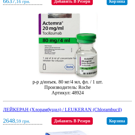
6637
,16
грн.
Добавить В Резерв
Корзина
р-р д/инъек. 80 мг/4 мл, фл. / 1 шт.
Производитель: Roche
Артикул: 48924
ЛЕЙКЕРАН (Хлорамбуцил) / LEUKERAN (Chlorambucil)
2648
,59
грн.
Добавить В Резерв
Корзина