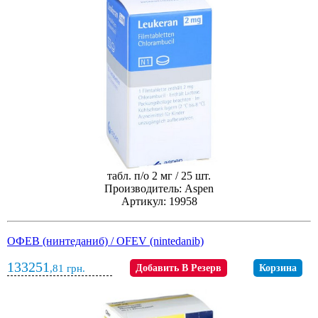
табл. п/о 2 мг / 25 шт.
Производитель: Aspen
Артикул: 19958
ОФЕВ (нинтеданиб) / OFEV (nintedanib)
133251
,81
грн.
Добавить В Резерв
Корзина