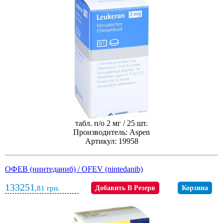
табл. п/о 2 мг / 25 шт.
Производитель: Aspen
Артикул: 19958
ОФЕВ (нинтеданиб) / OFEV (nintedanib)
133251
,81
грн.
Добавить В Резерв
Корзина