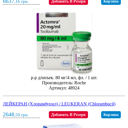
6637
,16
грн.
Добавить В Резерв
Корзина
р-р д/инъек. 80 мг/4 мл, фл. / 1 шт.
Производитель: Roche
Артикул: 48924
ЛЕЙКЕРАН (Хлорамбуцил) / LEUKERAN (Chlorambucil)
2648
,59
грн.
Добавить В Резерв
Корзина