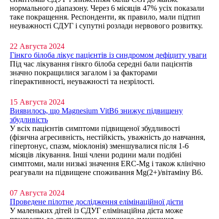
нормального діапазону. Через 6 місяців 47% усіх показали
таке покращення. Респонденти, як правило, мали підтип
неуважності СДУГ і супутні розлади нервового розвитку.
22 Августа 2024
Гінкго білоба лікує пацієнтів із синдромом дефіциту уваги
Під час лікування гінкго білоба середні бали пацієнтів
значно покращилися загалом і за факторами
гіперактивності, неуважності та незрілості.
15 Августа 2024
Виявилось, що Magnesium VitB6 знижує підвищену
збудливість
У всіх пацієнтів симптоми підвищеної збудливості
(фізична агресивність, нестійкість, уважність до навчання,
гіпертонус, спазм, міоклонія) зменшувалися після 1-6
місяців лікування. Інші члени родини мали подібні
симптоми, мали низькі значення ERC-Mg і також клінічно
реагували на підвищене споживання Mg(2+)/вітаміну B6.
07 Августа 2024
Проведене пілотне дослідження елімінаційної дієти
У маленьких дітей із СДУГ елімінаційна дієта може