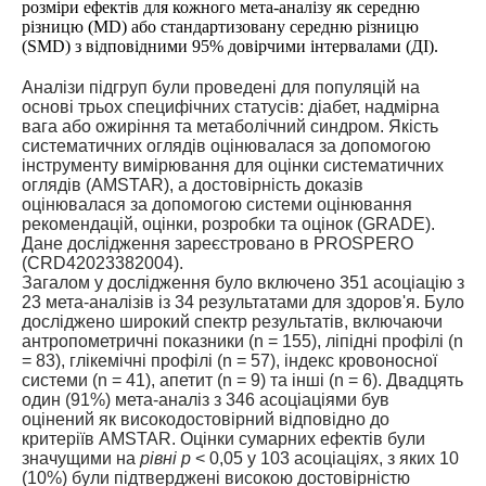
розміри ефектів для кожного мета-аналізу як середню
різницю (MD) або стандартизовану середню різницю
(SMD) з відповідними 95% довірчими інтервалами (ДІ).
Аналізи підгруп були проведені для популяцій на
основі трьох специфічних статусів: діабет, надмірна
вага або ожиріння та метаболічний синдром. Якість
систематичних оглядів оцінювалася за допомогою
інструменту вимірювання для оцінки систематичних
оглядів (AMSTAR), а достовірність доказів
оцінювалася за допомогою системи оцінювання
рекомендацій, оцінки, розробки та оцінок (GRADE).
Дане дослідження зареєстровано в PROSPERO
(CRD42023382004).
Загалом у дослідження було включено 351 асоціацію з
23 мета-аналізів із 34 результатами для здоров'я. Було
досліджено широкий спектр результатів, включаючи
антропометричні показники (n = 155), ліпідні профілі (n
= 83), глікемічні профілі (n = 57), індекс кровоносної
системи (n = 41), апетит (n = 9) та інші (n = 6). Двадцять
один (91%) мета-аналіз з 346 асоціаціями був
оцінений як високодостовірний відповідно до
критеріїв AMSTAR. Оцінки сумарних ефектів були
значущими на
рівні p
< 0,05 у 103 асоціаціях, з яких 10
(10%) були підтверджені високою достовірністю