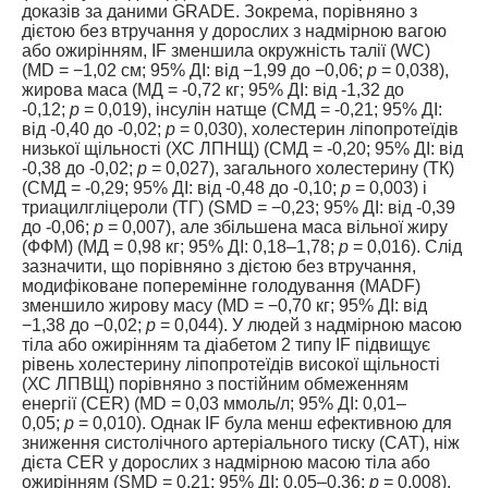
доказів за даними GRADE. Зокрема, порівняно з
дієтою без втручання у дорослих з надмірною вагою
або ожирінням, IF зменшила окружність талії (WC)
(MD = −1,02 см; 95% ДІ: від −1,99 до −0,06;
р
= 0,038),
жирова маса (МД = -0,72 кг; 95% ДІ: від -1,32 до
-0,12;
р
= 0,019), інсулін натще (СМД = -0,21; 95% ДІ:
від -0,40 до -0,02;
р
= 0,030), холестерин ліпопротеїдів
низької щільності (ХС ЛПНЩ) (СМД = -0,20; 95% ДІ: від
-0,38 до -0,02;
р
= 0,027), загального холестерину (ТК)
(СМД = -0,29; 95% ДІ: від -0,48 до -0,10;
р
= 0,003) і
триацилгліцероли (ТГ) (SMD = −0,23; 95% ДІ: від -0,39
до -0,06;
р
= 0,007), але збільшена маса вільної жиру
(ФФМ) (МД = 0,98 кг; 95% ДІ: 0,18–1,78;
р
= 0,016). Слід
зазначити, що порівняно з дієтою без втручання,
модифіковане поперемінне голодування (MADF)
зменшило жирову масу (MD = −0,70 кг; 95% ДІ: від
−1,38 до −0,02;
р
= 0,044). У людей з надмірною масою
тіла або ожирінням та діабетом 2 типу IF підвищує
рівень холестерину ліпопротеїдів високої щільності
(ХС ЛПВЩ) порівняно з постійним обмеженням
енергії (CER) (MD = 0,03 ммоль/л; 95% ДІ: 0,01–
0,05;
р
= 0,010). Однак IF була менш ефективною для
зниження систолічного артеріального тиску (САТ), ніж
дієта CER у дорослих з надмірною масою тіла або
ожирінням (SMD = 0,21; 95% ДІ: 0,05–0,36;
р
= 0,008).