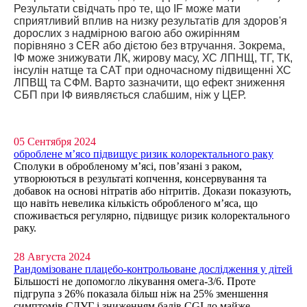
Результати свідчать про те, що IF може мати
сприятливий вплив на низку результатів для здоров'я
дорослих з надмірною вагою або ожирінням
порівняно з CER або дієтою без втручання. Зокрема,
ІФ може знижувати ЛК, жирову масу, ХС ЛПНЩ, ТГ, ТК,
інсулін натще та САТ при одночасному підвищенні ХС
ЛПВЩ та СФМ. Варто зазначити, що ефект зниження
СБП при ІФ виявляється слабшим, ніж у ЦЕР.
05 Сентября 2024
оброблене м’ясо підвищує ризик колоректального раку
Сполуки в обробленому м’ясі, пов’язані з раком,
утворюються в результаті копчення, консервування та
добавок на основі нітратів або нітритів. Докази показують,
що навіть невелика кількість обробленого м’яса, що
споживається регулярно, підвищує ризик колоректального
раку.
28 Августа 2024
Рандомізоване плацебо-контрольоване дослідження у дітей
Більшості не допомогло лікування омега-3/6. Проте
підгрупа з 26% показала більш ніж на 25% зменшення
симптомів СДУГ і зниженням балів CGI до майже