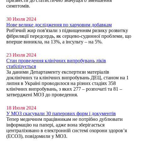
призвести до статистично значущого зменшення
симптомів.
30 Июля 2024
Нове велике дослідження по харчовим добавкам
Риб'ячий жир пов'язали з підвищенням ризику розвитку
фібриляції передсердь, як серцево-судинної проблеми, що
вперше виникла, на 13%, а інсульту – на 5%.
23 Июля 2024
Стан проведення клінічних випробувань ліків
стабілізується
За даними Департаменту експертизи матеріалів
доклінічних та клінічних випробувань ДЕЦ, станом на 1
липня в Україні проводилося на різних стадіях 358
клінічних випробувань, з яких 277 – розпочаті та 81 –
затверджені МОЗ до проведення.
18 Июля 2024
У МОЗ скасували 30 паперових форм і документів
Тепер медичним працівникам не потрібно дублювати
інформацію на папері, адже вона зберігається
централізовано в електронній системі охорони здоров’я
(ЕСОЗ), повідомили у МОЗ.