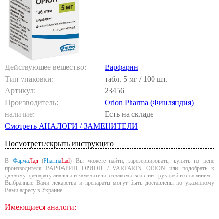
Действующее вещество:
Варфарин
Тип упаковки:
табл. 5 мг / 100 шт.
Артикул:
23456
Производитель:
Orion Pharma (Финляндия)
наличие:
Есть на складе
Смотреть АНАЛОГИ / ЗАМЕНИТЕЛИ
Посмотреть/скрыть инструкцию
В
Фарма
Лад
(
Pharma
Lad
) Вы можете найти, зарезервировать, купить по цене
производителя ВАРФАРИН ОРИОН / VARFARIN ORION или подобрать к
данному препарату аналоги и заменители, ознакомиться с инструкцией и описанием.
Выбранные Вами лекарства и препараты могут быть доставлены по указанному
Вами адресу в Украине.
Имеющиеся аналоги: