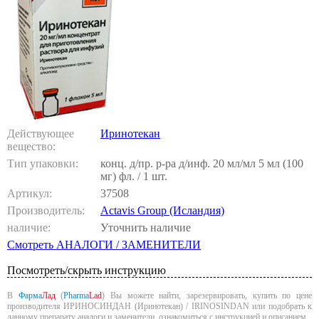
Действующее
Иринотекан
вещество:
Тип упаковки:
конц. д/пр. р-ра д/инф. 20 мл/мл 5 мл (100
мг) фл. / 1 шт.
Артикул:
37508
Производитель:
Actavis Group (Исландия)
наличие:
Уточнить наличие
Смотреть АНАЛОГИ / ЗАМЕНИТЕЛИ
Посмотреть/скрыть инструкцию
В
Фарма
Лад
(
Pharma
Lad
) Вы можете найти, зарезервировать, купить по цене
производителя ИРИНОСИНДАН (Иринотекан) / IRINOSINDAN или подобрать к
данному препарату аналоги и заменители, ознакомиться с инструкцией и описанием.