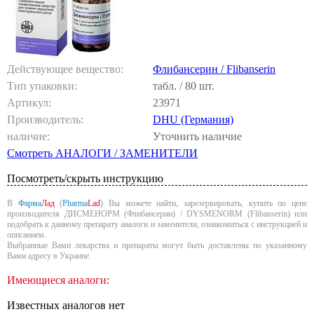
Действующее вещество:
Флибансерин / Flibanserin
Тип упаковки:
табл. / 80 шт.
Артикул:
23971
Производитель:
DHU (Германия)
наличие:
Уточнить наличие
Смотреть АНАЛОГИ / ЗАМЕНИТЕЛИ
Посмотреть/скрыть инструкцию
В
Фарма
Лад
(
Pharma
Lad
) Вы можете найти, зарезервировать, купить по цене
производителя ДИСМЕНОРМ (Флибансерин) / DYSMENORM (Flibanserin) или
подобрать к данному препарату аналоги и заменители, ознакомиться с инструкцией и
описанием.
Выбранные Вами лекарства и препараты могут быть доставлены по указанному
Вами адресу в Украине.
Имеющиеся аналоги:
Известных аналогов нет