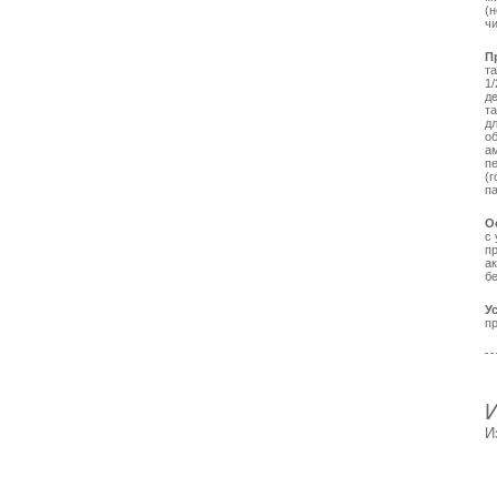
(н
чи
П
та
1/
де
та
дл
об
ам
п
(г
п
О
с
п
а
б
У
пр
И