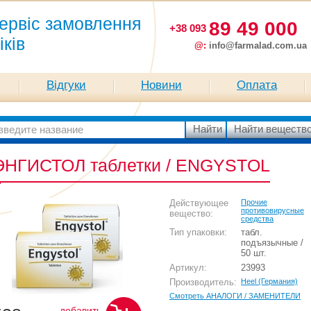
ервіс замовлення
89 49 000
+38 093
іків
@:
info@farmalad.com.ua
Відгуки
Новини
Оплата
ЭНГИСТОЛ таблетки / ENGYSTOL
Действующее
Прочие
противовирусные
вещество:
средства
Тип упаковки:
табл.
подъязычные /
50 шт.
Артикул:
23993
Производитель:
Heel (Германия)
Смотреть АНАЛОГИ / ЗАМЕНИТЕЛИ
добавить