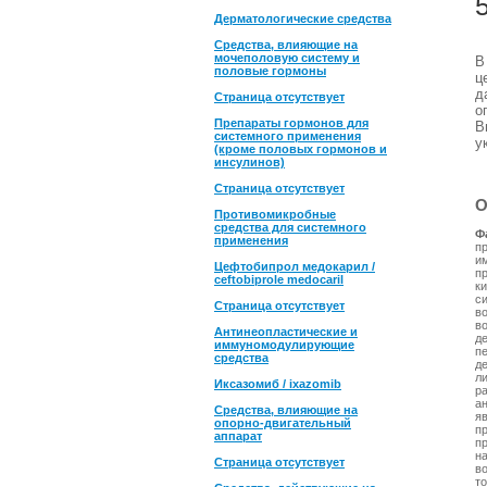
Дерматологические средства
Средства, влияющие на
мочеполовую систему и
половые гормоны
ц
д
Страница отсутствует
о
Препараты гормонов для
В
системного применения
у
(кроме половых гормонов и
инсулинов)
Страница отсутствует
О
Противомикробные
средства для системного
Ф
применения
п
и
Цефтобипрол медокарил /
п
ceftobiprole medocaril
ки
с
Страница отсутствует
в
в
Антинеопластические и
д
иммуномодулирующие
п
средства
д
л
Иксазомиб / ixazomib
р
а
Средства, влияющие на
я
опорно-двигательный
п
аппарат
п
н
Страница отсутствует
в
т