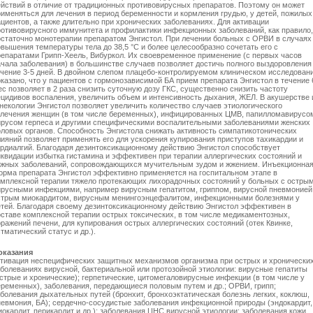
ействий в отличие от традиционных противовирусных препаратов. Поэтому он может
рименяться для лечения в период беременности и кормления грудью, у детей, пожилых
циентов, а также длительно при хронических заболеваниях. Для активации
ротивовирусного иммунитета и профилактики инфекционных заболеваний, как правило,
остаточно монотерапии препаратом Энгистол. При лечении больных с ОРВИ в случаях
овышения температуры тела до 38,5 °С и более целесообразно сочетать его с
репаратами Грипп-Хеель, Вибуркол. Их своевременное применение (с первых часов
ачала заболевания) в большинстве случаев позволяет достичь полного выздоровления
ечение 3-5 дней. В двойном слепом плацебо-контролируемом клиническом исследован
оказано, что у пациентов с гормонозависимой БА прием препарата Энгистол в течение 
с позволяет в 2 раза снизить суточную дозу ГКС, существенно снизить частоту
ецидивов воспаления, увеличить объем и интенсивность дыхания, ЖЕЛ. В акушерстве 
инекологии Энгистол позволяет увеличить количество случаев этиологического
злечения женщин (в том числе беременных), инфицированных ЦМВ, папилломавирусо
ирусом герпеса и другими специфическими воспалительными заболеваниями женских
оловых органов. Способность Энгистола снижать активность симпатикотонических
лияний позволяет применять его для ускорения купирования приступов тахикардии и
ардиалгий. Благодаря дезинтоксикационному действию Энгистол способствует
иквидации избытка гистамина и эффективен при терапии аллергических состояний и
ожных заболеваний, сопровождающихся мучительным зудом и жжением. Инъекционна
орма препарата Энгистол эффективно применяется на госпитальном этапе в
омплексной терапии тяжело протекающих лихорадочных состояний у больных с остры
ирусными инфекциями, например вирусным гепатитом, гриппом, вирусной пневмонией
стрым миокардитом, вирусным менингоэнцефалитом, инфекционными болезнями у
етей. Благодаря своему дезинтоксикационному действию Энгистол эффективен в
оставе комплексной терапии острых токсических, в том числе медикаментозных,
оражений печени, для купирования острых аллергических состояний (отек Квинке,
тматический статус и др.).
оказания
ктивация неспецифических защитных механизмов организма при острых и хронически
аболеваниях вирусной, бактериальной или протозойной этиологии: вирусные гепатиты
острые и хронические); герпетические, цитомегаловирусные инфекции (в том числе у
еременных), заболевания, передающиеся половым путем и др.; ОРВИ, грипп;
аболевания дыхательных путей (бронхит, бронхоэктатическая болезнь легких, коклюш,
невмония, БА); сердечно-сосудистые заболевания инфекционной природы (эндокардит,
окардит, перикардит и др.); заболевания ЦНС вирусной этиологии; заболевания кожи