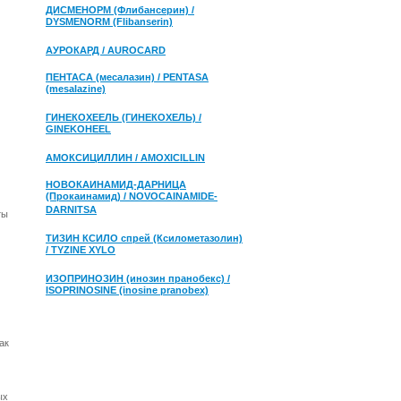
ДИСМЕНОРМ (Флибансерин) /
DYSMENORM (Flibanserin)
АУРОКАРД / AUROCARD
ПЕНТАСА (месалазин) / PENTASA
(mesalazine)
ГИНЕКОХЕЕЛЬ (ГИНЕКОХЕЛЬ) /
GINEKOHEEL
АМОКСИЦИЛЛИН / AMOXICILLIN
НОВОКАИНАМИД-ДАРНИЦА
(Прокаинамид) / NOVOCAINAMIDE-
DARNITSA
ты
ТИЗИН КСИЛО спрей (Ксилометазолин)
/ TYZINE XYLO
ИЗОПРИНОЗИН (инозин пранобекс) /
ISOPRINOSINE (inosine pranobex)
ак
ых