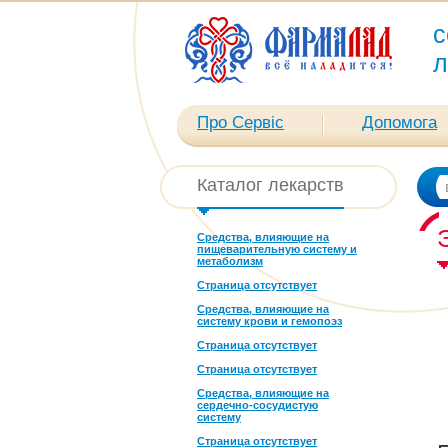
с
л
Про Сервіс
Допомога
Каталог лекарств
Средства, влияющие на
пищеварительную систему и
метаболизм
Страница отсутствует
Средства, влияющие на
систему крови и гемопоэз
Страница отсутствует
Страница отсутствует
Средства, влияющие на
сердечно-сосудистую
систему
Страница отсутствует