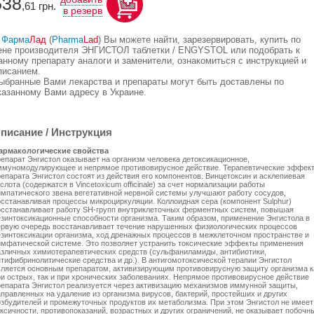
538
,61
грн.
в резерв
В
Фарма
Лад
(
Pharma
Lad
) Вы можете найти, зарезервировать, купить по
ене производителя ЭНГИСТОЛ таблетки / ENGYSTOL или подобрать к
анному препарату аналоги и заменители, ознакомиться с инструкцией и
писанием.
ыбранные Вами лекарства и препараты могут быть доставлены по
казанному Вами адресу в Украине.
писание / Инструкция
армакологические свойства
репарат Энгистол оказывает на организм человека детоксикационное,
ммуномодулирующее и непрямое противовирусное действие. Терапевтические эффек
репарата Энгистол состоят из действия его компонентов. Винцетоксин и асклепиевая
слота (содержатся в Vincetoxicum officinale) за счет нормализации работы
импатического звена вегетативной нервной системы улучшают работу сосудов,
осстанавливая процессы микроциркуляции. Коллоидная сера (компонент Sulphur)
осстанавливает работу SH-групп внутриклеточных ферментных систем, повышая
езинтоксикационные способности организма. Таким образом, применение Энгистола в
ервую очередь восстанавливает течение нарушенных физиологических процессов
езинтоксикации организма, ход дренажных процессов в межклеточном пространстве и
имфатической системе. Это позволяет устранить токсические эффекты применения
азличных химиотерапевтических средств (сульфаниламиды, антибиотики,
нтифибринолитические средства и др.). В антигомотоксической терапии Энгистол
вляется основным препаратом, активизирующим противовирусную защиту организма к
ри острых, так и при хронических заболеваниях. Непрямое противовирусное действие
репарата Энгистол реализуется через активизацию механизмов иммунной защиты,
аправленных на удаление из организма вирусов, бактерий, простейших и других
озбудителей и промежуточных продуктов их метаболизма. При этом Энгистол не имеет
оксичности, противопоказаний, возрастных и других ограничений, не оказывает побочн