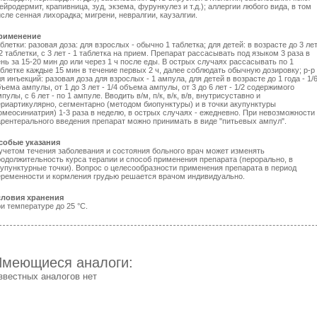
ейродермит, крапивница, зуд, экзема, фурункулез и т.д.); аллергии любого вида, в том
сле сенная лихорадка; мигрени, невралгии, каузалгии.
рименение
блетки: разовая доза: для взрослых - обычно 1 таблетка; для детей: в возрасте до 3 лет
2 таблетки, с 3 лет - 1 таблетка на прием. Препарат рассасывать под языком 3 раза в
нь за 15-20 мин до или через 1 ч после еды. В острых случаях рассасывать по 1
блетке каждые 15 мин в течение первых 2 ч, далее соблюдать обычную дозировку; р-р
я инъекций: разовая доза для взрослых - 1 ампула, для детей в возрасте до 1 года - 1/
ъема ампулы, от 1 до 3 лет - 1/4 объема ампулы, от 3 до 6 лет - 1/2 содержимого
пулы, с 6 лет - по 1 ампуле. Вводить в/м, п/к, в/к, в/в, внутрисуставно и
ериартикулярно, сегментарно (методом биопунктуры) и в точки акупунктуры
омеосиниатрия) 1-3 раза в неделю, в острых случаях - ежедневно. При невозможности
арентерального введения препарат можно принимать в виде "питьевых ампул".
собые указания
 учетом течения заболевания и состояния больного врач может изменять
родолжительность курса терапии и способ применения препарата (перорально, в
купунктурные точки). Вопрос о целесообразности применения препарата в период
еременности и кормления грудью решается врачом индивидуально.
словия хранения
и температуре до 25 °С.
Имеющиеся аналоги:
звестных аналогов нет