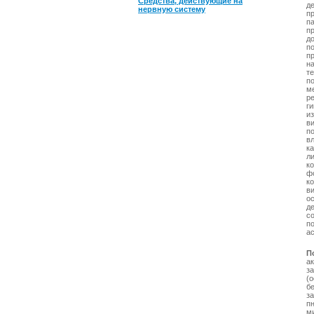
Средства, действующие на
д
нервную систему
п
па
п
д
п
п
н
т
п
ме
р
г
и
в
п
в
к
л
к
ф
к
в
о
д
с
п
ас
П
а
з
(
б
з
п
ми