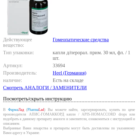
Действующее
Гомеопатические средства
вещество:
Тип упаковки:
капли д/перорал. прим. 30 мл, фл. / 1
шт.
Артикул:
33694
Производитель:
Heel (Германия)
наличие:
Есть на складе
Смотреть АНАЛОГИ / ЗАМЕНИТЕЛИ
Посмотреть/скрыть инструкцию
В
Фарма
Лад
(
Pharma
Lad
) Вы можете найти, зарезервировать, купить по цене
производителя АПИС-ГОМАККОРД капли / APIS-HOMACCORD drops или
подобрать к данному препарату аналоги и заменители, ознакомиться с инструкцией и
описанием.
Выбранные Вами лекарства и препараты могут быть доставлены по указанному
Вами адресу в Украине.