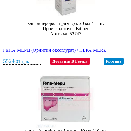
кап. д/перорал. прим. фл. 20 мл / 1 шт.
Производитель: Bittner
Артикул: 53747
ГЕПА-МЕРЦ (Орнитин оксоглурат) / HEPA-MERZ
5524
,01
грн.
Добавить В Резерв
Корзина
конц. д/п инф. р-ра 5 г амп. 10 мл / 10 шт.