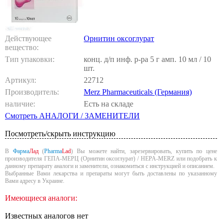
Действующее
Орнитин оксоглурат
вещество:
Тип упаковки:
конц. д/п инф. р-ра 5 г амп. 10 мл / 10
шт.
Артикул:
22712
Производитель:
Merz Pharmaceuticals (Германия)
наличие:
Есть на складе
Смотреть АНАЛОГИ / ЗАМЕНИТЕЛИ
Посмотреть/скрыть инструкцию
В
Фарма
Лад
(
Pharma
Lad
) Вы можете найти, зарезервировать, купить по цене
производителя ГЕПА-МЕРЦ (Орнитин оксоглурат) / HEPA-MERZ или подобрать к
данному препарату аналоги и заменители, ознакомиться с инструкцией и описанием.
Выбранные Вами лекарства и препараты могут быть доставлены по указанному
Вами адресу в Украине.
Имеющиеся аналоги:
Известных аналогов нет