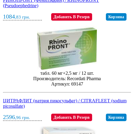
РИНОПРОНТ (Фенилэфрин) / RHINOPRONT
(Pseudoephedrine)
1084
,83
грн.
Добавить В Резерв
Корзина
табл. 60 мг+2,5 мг / 12 шт.
Производитель: Recordati Pharma
Артикул: 69147
ЦИТРАФЛИТ (натрия пикосульфат) / CITRAFLEET (sodium
picosulfate)
2596
,96
грн.
Добавить В Резерв
Корзина