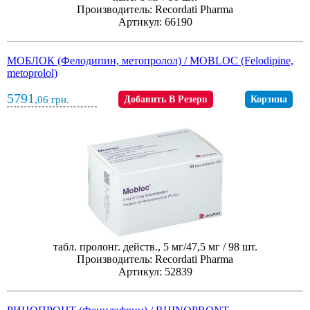
Производитель: Recordati Pharma
Артикул: 66190
МОБЛОК (Фелодипин, метопролол) / MOBLOC (Felodipine,
metoprolol)
5791
,06
грн.
Добавить В Резерв
Корзина
табл. пролонг. действ., 5 мг/47,5 мг / 98 шт.
Производитель: Recordati Pharma
Артикул: 52839