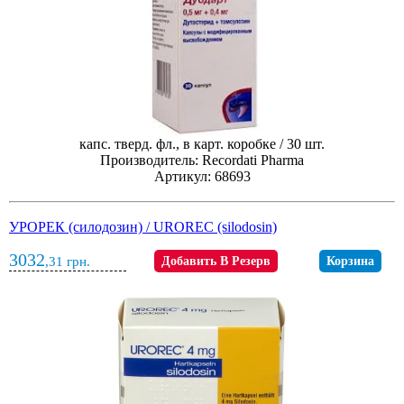
капс. тверд. фл., в карт. коробке / 30 шт.
Производитель: Recordati Pharma
Артикул: 68693
УРОРЕК (силодозин) / UROREC (silodosin)
3032
,31
грн.
Добавить В Резерв
Корзина