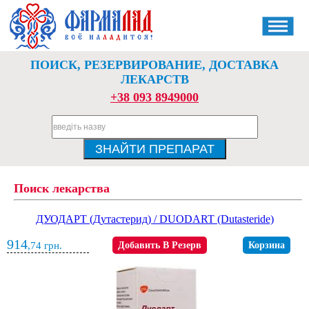
ПОИСК, РЕЗЕРВИРОВАНИЕ, ДОСТАВКА
ЛЕКАРСТВ
+38 093 8949000
Поиск лекарства
ДУОДАРТ (Дутастерид) / DUODART (Dutasteride)
914
,74
грн.
Добавить В Резерв
Корзина