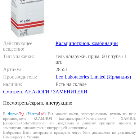
Действующее
Кальципотриол, комбинации
вещество:
Тип упаковки:
гель д/наружн. прим. 60 г туба / 1
шт.
Артикул:
28551
Производитель:
Leo Laboratories Limited (Ирландия)
наличие:
Есть на складе
Смотреть АНАЛОГИ / ЗАМЕНИТЕЛИ
Посмотреть/скрыть инструкцию
В
Фарма
Лад
(
Pharma
Lad
) Вы можете найти, зарезервировать, купить по цене
производителя КСАМИОЛ (кальципотриол+бетаметазон) / XAMIOL
(calcipotriol+betamethasone) или подобрать к данному препарату аналоги и
заменители, ознакомиться с инструкцией и описанием.
Выбранные Вами лекарства и препараты могут быть доставлены по указанному
Вами адресу в Украине.