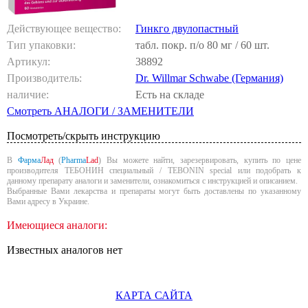
Действующее вещество:
Гинкго двулопастный
Тип упаковки:
табл. покр. п/о 80 мг / 60 шт.
Артикул:
38892
Производитель:
Dr. Willmar Schwabe (Германия)
наличие:
Есть на складе
Смотреть АНАЛОГИ / ЗАМЕНИТЕЛИ
Посмотреть/скрыть инструкцию
В
Фарма
Лад
(
Pharma
Lad
) Вы можете найти, зарезервировать, купить по цене
производителя ТЕБОНИН специальный / TEBONIN special или подобрать к
данному препарату аналоги и заменители, ознакомиться с инструкцией и описанием.
Выбранные Вами лекарства и препараты могут быть доставлены по указанному
Вами адресу в Украине.
Имеющиеся аналоги:
Известных аналогов нет
КАРТА САЙТА