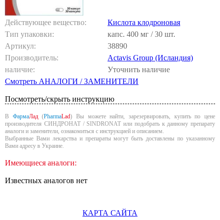
Действующее вещество:
Кислота клодроновая
Тип упаковки:
капс. 400 мг / 30 шт.
Артикул:
38890
Производитель:
Actavis Group (Исландия)
наличие:
Уточнить наличие
Смотреть АНАЛОГИ / ЗАМЕНИТЕЛИ
Посмотреть/скрыть инструкцию
В
Фарма
Лад
(
Pharma
Lad
) Вы можете найти, зарезервировать, купить по цене
производителя СИНДРОНАТ / SINDRONAT или подобрать к данному препарату
аналоги и заменители, ознакомиться с инструкцией и описанием.
Выбранные Вами лекарства и препараты могут быть доставлены по указанному
Вами адресу в Украине.
Имеющиеся аналоги:
Известных аналогов нет
КАРТА САЙТА