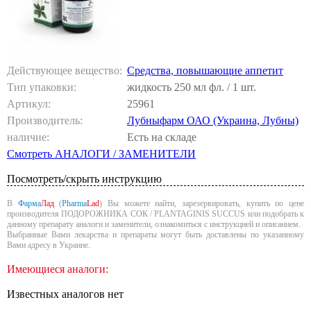
Действующее вещество:
Средства, повышающие аппетит
Тип упаковки:
жидкость 250 мл фл. / 1 шт.
Артикул:
25961
Производитель:
Лубныфарм ОАО (Украина, Лубны)
наличие:
Есть на складе
Смотреть АНАЛОГИ / ЗАМЕНИТЕЛИ
Посмотреть/скрыть инструкцию
В
Фарма
Лад
(
Pharma
Lad
) Вы можете найти, зарезервировать, купить по цене
производителя ПОДОРОЖНИКА СОК / PLANTAGINIS SUCCUS или подобрать к
данному препарату аналоги и заменители, ознакомиться с инструкцией и описанием.
Выбранные Вами лекарства и препараты могут быть доставлены по указанному
Вами адресу в Украине.
Имеющиеся аналоги:
Известных аналогов нет