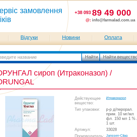
ервіс замовлення
89 49 000
+38 093
іків
@:
info@farmalad.com.ua
Відгуки
Новини
Оплата
ОРУНГАЛ сироп (Итраконазол) /
ORUNGAL
Действующее
Итраконазол
вещество:
Тип упаковки:
р-р д/перорал.
прим. 10 мг/мл
фл. 150 мл 1 % 
1 шт.
Артикул:
33028
Производитель:
Janssen-Cilag