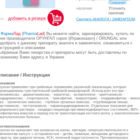
(Германия)
наличие:
Уточнить
наличие
добавить в резерв
,--
Смотреть АНАЛОГИ / ЗАМЕНИТЕЛИ
В
Фарма
Лад
(
Pharma
Lad
) Вы можете найти, зарезервировать, купить по
ене производителя ОРУНГАЛ сироп (Итраконазол) / ORUNGAL или
одобрать к данному препарату аналоги и заменители, ознакомиться с
нструкцией и описанием.
ыбранные Вами лекарства и препараты могут быть доставлены по
казанному Вами адресу в Украине.
писание / Инструкция
оказания
рунгал применяют при грибковых поражениях различной локализации, которые
провоцированы чувствительной грибковой микрофлорой. Используют его при: -
ихомикозах; - дерматомикозах; - кератитах; - аспергиллезе; - криптококкозе; -
ндидомикозах; - споротрихозе; - трихофитии; - микроспории; - эпидермофитии; - мико
аз; - тропических микозах; - глубоких органных микозах; - отрубевидном лишае; -
ластомикозе; - гистоплазмозе; - паракокцидиоидомикозе. Отдельные показания для
ерорального раствора: - кандидоз пищевода при иммунодефицитных состояниях, ВИЧ; 
рофилактика микозов в период после трансплантации костного мозга, у онкологических
ематологических больных.
ротивопоказания
унгал не назначают при аллергии на азолы, лактации, гиперчувствительности к
омпонентам капсул, с осторожностью – детям, пожилым, женщинам детородного
озраста, при циррозе печени, ХСН, почечной недостаточности. Противопоказано