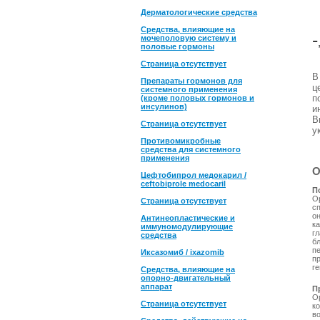
Дерматологические средства
Средства, влияющие на
-
мочеполовую систему и
половые гормоны
Страница отсутствует
Препараты гормонов для
ц
системного применения
п
(кроме половых гормонов и
инсулинов)
и
В
Страница отсутствует
у
Противомикробные
средства для системного
применения
О
Цефтобипрол медокарил /
ceftobiprole medocaril
П
О
Страница отсутствует
с
он
Антинеопластические и
ка
иммуномодулирующие
гл
средства
б
п
Иксазомиб / ixazomib
п
г
Средства, влияющие на
опорно-двигательный
аппарат
П
Ор
Страница отсутствует
к
в