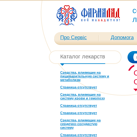
с
л
Про Сервіс
Допомога
Каталог лекарств
Средства, влияющие на
пищеварительную систему и
метаболизм
Страница отсутствует
Средства, влияющие на
систему крови и гемопоэз
Страница отсутствует
Страница отсутствует
Средства, влияющие на
сердечно-сосудистую
систему
Страница отсутствует