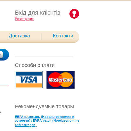
Вхід для клієнтів
Pегистрация
Доставка
Контакти
Способи оплати
Рекомендуемые товары
/
ЕВРА пластырь (Норэльгестромин и
эстроген) / EVRA patch (Norelgestromine
and estrogen)