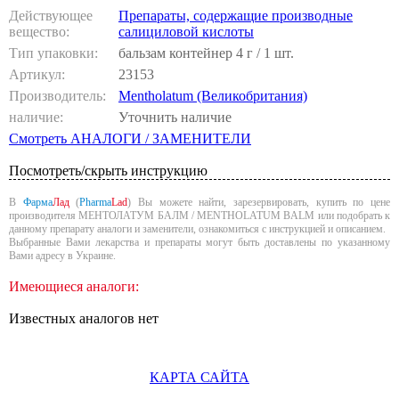
Действующее
Препараты, содержащие производные
вещество:
салициловой кислоты
Тип упаковки:
бальзам контейнер 4 г / 1 шт.
Артикул:
23153
Производитель:
Mentholatum (Великобритания)
наличие:
Уточнить наличие
Смотреть АНАЛОГИ / ЗАМЕНИТЕЛИ
Посмотреть/скрыть инструкцию
В
Фарма
Лад
(
Pharma
Lad
) Вы можете найти, зарезервировать, купить по цене
производителя МЕНТОЛАТУМ БАЛМ / MENTHOLATUM BALM или подобрать к
данному препарату аналоги и заменители, ознакомиться с инструкцией и описанием.
Выбранные Вами лекарства и препараты могут быть доставлены по указанному
Вами адресу в Украине.
Имеющиеся аналоги:
Известных аналогов нет
КАРТА САЙТА