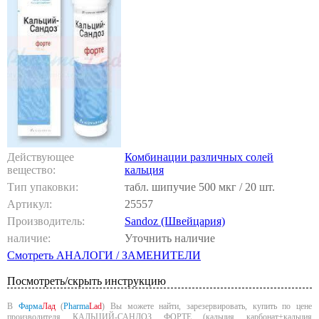
Действующее
Комбинации различных солей
вещество:
кальция
Тип упаковки:
табл. шипучие 500 мкг / 20 шт.
Артикул:
25557
Производитель:
Sandoz (Швейцария)
наличие:
Уточнить наличие
Смотреть АНАЛОГИ / ЗАМЕНИТЕЛИ
Посмотреть/скрыть инструкцию
В
Фарма
Лад
(
Pharma
Lad
) Вы можете найти, зарезервировать, купить по цене
производителя КАЛЬЦИЙ-САНДОЗ ФОРТЕ (кальция карбонат+кальция