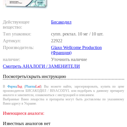
Действующее
Бисакодил
вещество:
Тип упаковки:
супп. ректал. 10 мг / 10 шт.
Артикул:
22922
Производитель:
Glaxo Wellcome Production
(Франция)
наличие:
Уточнить наличие
Смотреть АНАЛОГИ / ЗАМЕНИТЕЛИ
Посмотреть/скрыть инструкцию
В
Фарма
Лад
(
Pharma
Lad
) Вы можете найти, зарезервировать, купить по цене
производителя БИСАКОДИЛ / BISACODYL или подобрать к данному препарату
аналоги и заменители, ознакомиться с инструкцией и описанием.
Выбранные Вами лекарства и препараты могут быть доставлены по указанному
Вами адресу в Украине.
Имеющиеся аналоги:
Известных аналогов нет