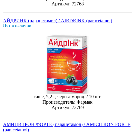
Артикул: 72768
АЙДРИНК (парацетамол) / AIRDRINK (paracetamol)
Нет в наличии
саше, 5,2 г, черн./смород. / 10 шт.
Производитель: Фармак
Артикул: 72769
АМИЦИТРОН ФОРТЕ (парацетамол) / AMICITRON FORTE
(paracetamol)