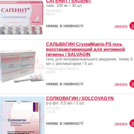
САГЕНИТ / SAGENIT
табл. 100 мг / 30 шт.
Нижфарм
66923
немає в наявності
заказать
САЛЬВАГИН CrystalMatrix-FS гель
восстанавливающий для интимной
гигиены / SALVAGIN
гель для интравагинального введения, тюбик 5
мл с аппликатором / 5 шт.
Лаборатория Эманси
34458
немає в наявності
заказать
СОЛКОВАГИН / SOLCOVAGYN
р-р фл. 0,5 мл / 2 шт.
ICN Polfa
23126
немає в наявності
заказать