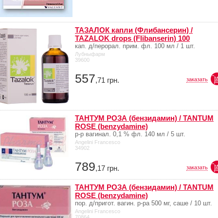
ТАЗАЛОК капли (Флибансерин) /
TAZALOK drops (Flibanserin) 100
кап. д/перорал. прим. фл. 100 мл / 1 шт.
Лубныфарм
39600
557
,71
грн.
заказать
ТАНТУМ РОЗА (бензидамин) / TANTUM
ROSE (benzydamine)
р-р вагинал. 0,1 % фл. 140 мл / 5 шт.
Angelini Francesco
34902
789
,17
грн.
заказать
ТАНТУМ РОЗА (бензидамин) / TANTUM
ROSE (benzydamine)
пор. д/пригот. вагин. р-ра 500 мг, саше / 10 шт.
Angelini Francesco
70864