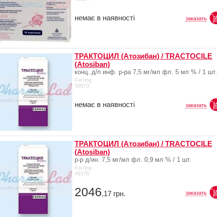
немає в наявності
заказать
ТРАКТОЦИЛ (Атозибан) / TRACTOCILE
(Atosiban)
конц. д/п инф. р-ра 7,5 мг/мл фл. 5 мл % / 1 шт.
Ferring
39573
немає в наявності
заказать
ТРАКТОЦИЛ (Атозибан) / TRACTOCILE
(Atosiban)
р-р д/ин. 7,5 мг/мл фл. 0,9 мл % / 1 шт.
Ferring
49176
2046
,17
грн.
заказать