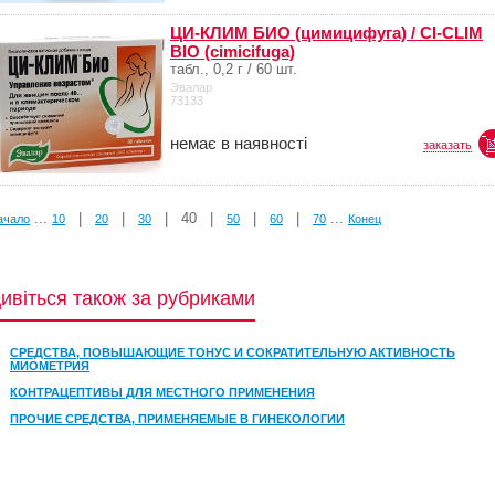
ЦИ-КЛИМ БИО (цимицифуга) / CI-CLIM
BIO (cimicifuga)
табл., 0,2 г / 60 шт.
Эвалар
73133
немає в наявності
заказать
...
|
|
|
40
|
|
|
...
ачало
10
20
30
50
60
70
Конец
ивіться також за рубриками
СРЕДСТВА, ПОВЫШАЮЩИЕ ТОНУС И СОКРАТИТЕЛЬНУЮ АКТИВНОСТЬ
МИОМЕТРИЯ
КОНТРАЦЕПТИВЫ ДЛЯ МЕСТНОГО ПРИМЕНЕНИЯ
ПРОЧИЕ СРЕДСТВА, ПРИМЕНЯЕМЫЕ В ГИНЕКОЛОГИИ