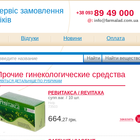
ервіс замовлення
89 49 000
+38 093
іків
@:
info@farmalad.com.ua
Відгуки
Новини
Оплата
Прочие гинекологические средства
ИВІТЬСЯ ДЕТАЛЬНІШЕ ПО РУБРИКАМ
РЕВИТАКСА / REVITAXA
супп.ваг. / 10 шт.
Help
73503
664
,27
грн.
заказать