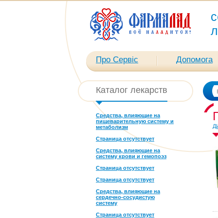
с
л
Про Сервіс
Допомога
Каталог лекарств
Средства, влияющие на
пищеварительную систему и
Д
метаболизм
Страница отсутствует
Средства, влияющие на
систему крови и гемопоэз
Страница отсутствует
Страница отсутствует
Средства, влияющие на
сердечно-сосудистую
систему
Страница отсутствует