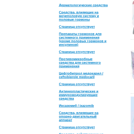
Дерматологические средства
Средства, влияющие на
мочеполовую систему и
половые гормоны
Страница отсутствует
Препараты гормонов для
системного применения
(кроме половых гормонов и
инсулинов)
Страница отсутствует
Противомикробные
средства для системного
применения
Цефтобипрол медокарил /
ceftobiprole medocaril
Страница отсутствует
Антинеопластические и
иммуномодулирующие
средства
Иксазомиб / ixazomib
Средства, влияющие на
опорно-двигательный
аппарат
Страница отсутствует