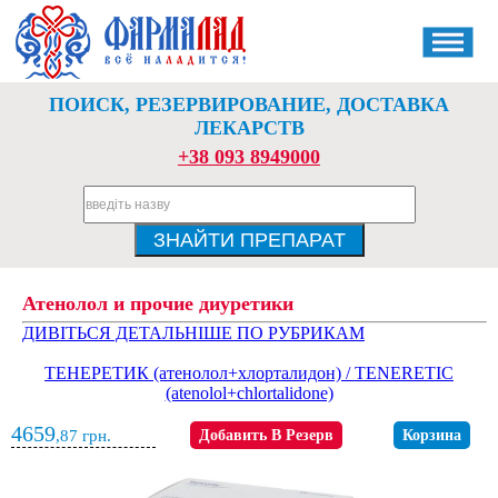
ПОИСК, РЕЗЕРВИРОВАНИЕ, ДОСТАВКА
ЛЕКАРСТВ
+38 093 8949000
Атенолол и прочие диуретики
ДИВІТЬСЯ ДЕТАЛЬНІШЕ ПО РУБРИКАМ
ТЕНЕРЕТИК (атенолол+хлорталидон) / TENERETIC
(atenolol+chlortalidone)
4659
,87
грн.
Добавить В Резерв
Корзина