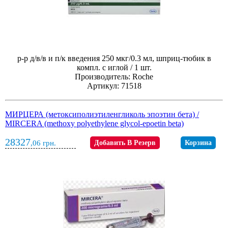
р-р д/в/в и п/к введения 250 мкг/0.3 мл, шприц-тюбик в
компл. с иглой / 1 шт.
Производитель: Roche
Артикул: 71518
МИРЦЕРА (метоксиполиэтиленгликоль эпоэтин бета) /
MIRCERA (methoxy polyethylene glycol-epoetin beta)
28327
,06
грн.
Добавить В Резерв
Корзина