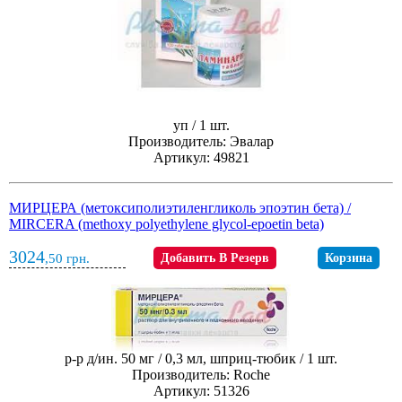
уп / 1 шт.
Производитель: Эвалар
Артикул: 49821
МИРЦЕРА (метоксиполиэтиленгликоль эпоэтин бета) /
MIRCERA (methoxy polyethylene glycol-epoetin beta)
3024
,50
грн.
Добавить В Резерв
Корзина
р-р д/ин. 50 мг / 0,3 мл, шприц-тюбик / 1 шт.
Производитель: Roche
Артикул: 51326