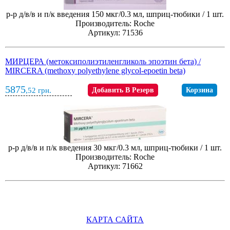
р-р д/в/в и п/к введения 150 мкг/0.3 мл, шприц-тюбики / 1 шт.
Производитель: Roche
Артикул: 71536
МИРЦЕРА (метоксиполиэтиленгликоль эпоэтин бета) /
MIRCERA (methoxy polyethylene glycol-epoetin beta)
5875
,52
грн.
Добавить В Резерв
Корзина
р-р д/в/в и п/к введения 30 мкг/0.3 мл, шприц-тюбики / 1 шт.
Производитель: Roche
Артикул: 71662
КАРТА САЙТА