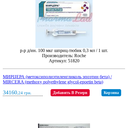
р-р д/ин. 100 мкг шприц-тюбик 0,3 мл / 1 шт.
Производитель: Roche
Артикул: 51820
МИРЦЕРА (метоксиполиэтиленгликоль эпоэтин бета) /
MIRCERA (methoxy polyethylene glycol-epoetin beta)
34160
,24
грн.
Добавить В Резерв
Корзина