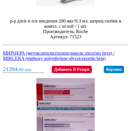
р-р д/в/в и п/к введения 200 мкг/0.3 мл, шприц-тюбик в
компл. с иглой / 1 шт.
Производитель: Roche
Артикул: 71523
МИРЦЕРА (метоксиполиэтиленгликоль эпоэтин бета) /
MIRCERA (methoxy polyethylene glycol-epoetin beta)
21394
,89
грн.
Добавить В Резерв
Корзина