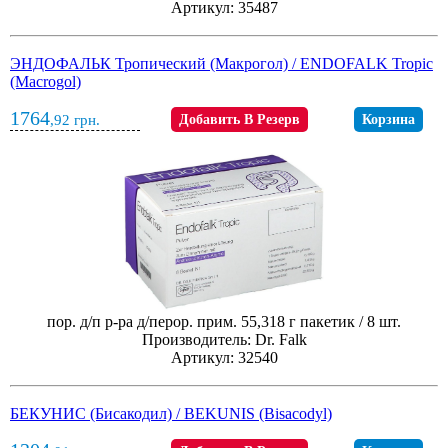
Артикул: 35487
ЭНДОФАЛЬК Тропический (Макрогол) / ENDOFALK Tropic
(Macrogol)
1764
,92
грн.
Добавить В Резерв
Корзина
пор. д/п р-ра д/перор. прим. 55,318 г пакетик / 8 шт.
Производитель: Dr. Falk
Артикул: 32540
БЕКУНИС (Бисакодил) / BEKUNIS (Bisacodyl)