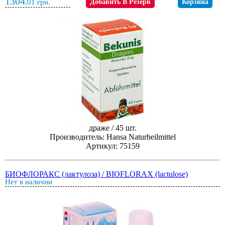
1304
,01
грн.
Добавить В Резерв
Корзина
драже / 45 шт.
Производитель: Hansa Naturheilmittel
Артикул: 75159
БИОФЛОРАКС (лактулоза) / BIOFLORAX (lactulose)
Нет в наличии