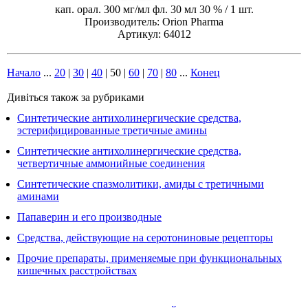
кап. орал. 300 мг/мл фл. 30 мл 30 % / 1 шт.
Производитель: Orion Pharma
Артикул: 64012
Начало
...
20
|
30
|
40
|
50
|
60
|
70
|
80
...
Конец
Дивіться також за рубриками
Синтетические антихолинергические средства,
эстерифицированные третичные амины
Синтетические антихолинергические средства,
четвертичные аммонийные соединения
Синтетические спазмолитики, амиды с третичными
аминами
Папаверин и его производные
Средства, действующие на серотониновые рецепторы
Прочие препараты, применяемые при функциональных
кишечных расстройствах