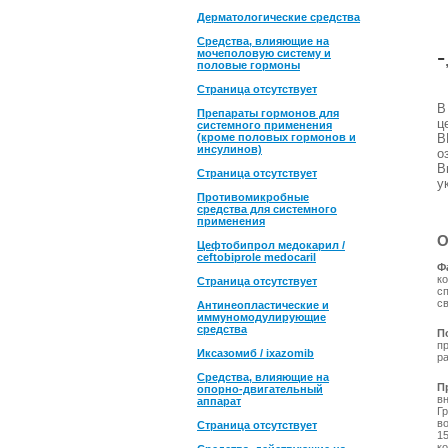
Дерматологические средства
Средства, влияющие на
-
мочеполовую систему и
половые гормоны
Страница отсутствует
Препараты гормонов для
ц
системного применения
(кроме половых гормонов и
B
инсулинов)
о
В
Страница отсутствует
у
Противомикробные
средства для системного
применения
О
Цефтобипрол медокарил /
ceftobiprole medocaril
Ф
к
Страница отсутствует
с
с
Антинеопластические и
иммуномодулирующие
средства
П
п
Иксазомиб / ixazomib
ра
Средства, влияющие на
П
опорно-двигательный
в
аппарат
Гр
во
Страница отсутствует
1
к