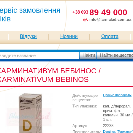
ервіс замовлення
89 49 000
+38 093
іків
@:
info@farmalad.com.ua
Відгуки
Новини
Оплата
КАРМИНАТИВУМ БЕБИНОС /
KARMINATIVUM BEBINOS
Действующее
Прочие препараты
вещество:
Тип упаковки:
кап. д/перорал.
прим. фл.-
капельн. 30 мл /
1 шт.
Артикул:
22238
Производитель:
Dentinox (Германия