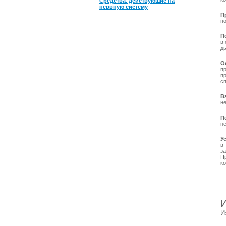
Средства, действующие на
нервную систему
П
п
П
в
д
О
пр
пр
с
В
н
П
не
У
в
з
П
ко
И