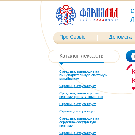
с
л
Про Сервіс
Допомога
Каталог лекарств
Средства, влияющие на
пищеварительную систему и
метаболизм
Страница отсутствует
Средства, влияющие на
систему крови и гемопоэз
Страница отсутствует
Страница отсутствует
Средства, влияющие на
сердечно-сосудистую
систему
Страница отсутствует