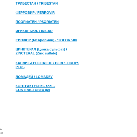
ТРИБЕСТАН / TRIBESTAN
ФЕРРОВИР / FERROVIR
ПСОРИАТЕН / PSORIATEN
ИРИКАР мазь / IRICAR
СИОФОР (Метформин) / SIOFOR 500
ЦИНКТЕРАЛ (Цинка сульфат) /
ZINCTERAL (Zinc sulfate)
КАПЛИ БЕРЕШ ПЛЮС / BERES DROPS
PLUS
ЛОМАДЕЙ / LOMADEY
КОНТРАКТУБЕКС гель /
CONTRACTUBEX gel
0-
ии