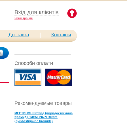
Вхід для клієнтів
Pегистрация
Доставка
Контакти
Способи оплати
Рекомендуемые товары
МЕСТИНОН Ретард (пиридостигмина
бромид) / MESTINON Retard
(pyridostigmine bromide)
)