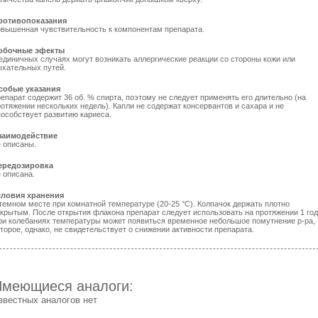
ротивопоказания
овышенная чувствительность к компонентам препарата.
обочные эфекты
 единичных случаях могут возникать аллергические реакции со стороны кожи или
ыхательных путей.
собые указания
епарат содержит 36 об. % спирта, поэтому не следует применять его длительно (на
отяжении нескольких недель). Капли не содержат консервантов и сахара и не
пособствует развитию кариеса.
заимодействие
е описаны.
ередозировка
 описана.
словия хранения
 темном месте при комнатной температуре (20-25 °С). Колпачок держать плотно
акрытым. После открытия флакона препарат следует использовать на протяжении 1 год
ри колебаниях температуры может появиться временное небольшое помутнение р-ра,
торое, однако, не свидетельствует о снижении активности препарата.
Имеющиеся аналоги:
звестных аналогов нет