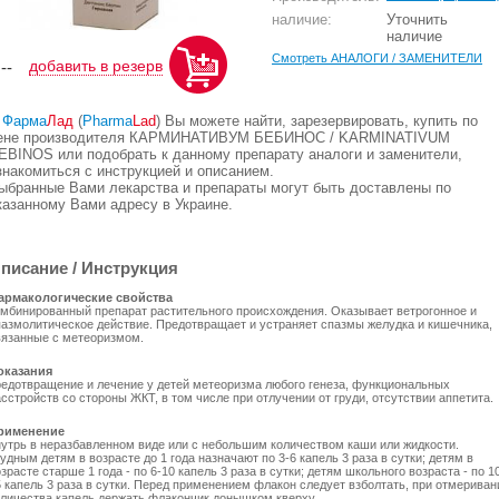
наличие:
Уточнить
наличие
Смотреть АНАЛОГИ / ЗАМЕНИТЕЛИ
добавить в резерв
,--
В
Фарма
Лад
(
Pharma
Lad
) Вы можете найти, зарезервировать, купить по
ене производителя КАРМИНАТИВУМ БЕБИНОС / KARMINATIVUM
EBINOS или подобрать к данному препарату аналоги и заменители,
знакомиться с инструкцией и описанием.
ыбранные Вами лекарства и препараты могут быть доставлены по
казанному Вами адресу в Украине.
писание / Инструкция
армакологические свойства
омбинированный препарат растительного происхождения. Оказывает ветрогонное и
пазмолитическое действие. Предотвращает и устраняет спазмы желудка и кишечника,
вязанные с метеоризмом.
оказания
редотвращение и лечение у детей метеоризма любого генеза, функциональных
сстройств со стороны ЖКТ, в том числе при отлучении от груди, отсутствии аппетита.
рименение
нутрь в неразбавленном виде или с небольшим количеством каши или жидкости.
удным детям в возрасте до 1 года назначают по 3-6 капель 3 раза в сутки; детям в
зрасте старше 1 года - по 6-10 капель 3 раза в сутки; детям школьного возраста - по 1
5 капель 3 раза в сутки. Перед применением флакон следует взболтать, при отмериван
оличества капель держать флакончик донышком кверху.