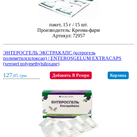
пакет, 15 г / 15 шт.
Производитель: Креома-фарм
Артикул: 72957
ЭНТЕРОСГЕЛЬ ЭКСТРАКАПС (ксерогель
полиметилсилоксан) / ENTEROSGELUM EXTRACAPS
(xerogel polymethylsiloxane)
127
,05
грн.
Добавить В Резерв
Корзина