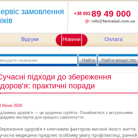
сервіс замовлення
89 49 000
+38 093
іків
@:
info@farmalad.com.ua
Відгуки
Новини
Оплата
Сучасні підходи до збереження
здоров’я: практичні поради
4 Июня 2026
ідтримка здоров’я — це щоденна турбота. Ознайомтеся з актуальними
орадами експертів для кращого самопочуття.
береження здоров’я є ключовим фактором високої якості життя.
учасна медицина приділяє особливу увагу профілактиці, ранній