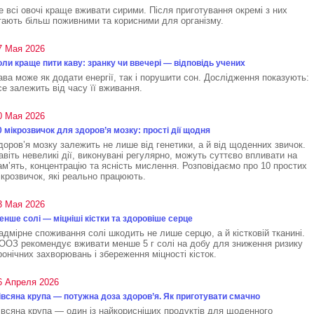
е всі овочі краще вживати сирими. Після приготування окремі з них
тають більш поживними та корисними для організму.
7 Мая 2026
оли краще пити каву: зранку чи ввечері — відповідь учених
ава може як додати енергії, так і порушити сон. Дослідження показують:
се залежить від часу її вживання.
0 Мая 2026
0 мікрозвичок для здоров’я мозку: прості дії щодня
доров’я мозку залежить не лише від генетики, а й від щоденних звичок.
авіть невеликі дії, виконувані регулярно, можуть суттєво впливати на
ам’ять, концентрацію та ясність мислення. Розповідаємо про 10 простих
ікрозвичок, які реально працюють.
3 Мая 2026
енше солі — міцніші кістки та здоровіше серце
адмірне споживання солі шкодить не лише серцю, а й кістковій тканині.
ООЗ рекомендує вживати менше 5 г солі на добу для зниження ризику
ронічних захворювань і збереження міцності кісток.
6 Апреля 2026
івсяна крупа — потужна доза здоров’я. Як приготувати смачно
івсяна крупа — один із найкорисніших продуктів для щоденного