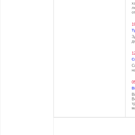
х
л
о
1
Т
З
д
1
С
С
н
0
В
В
В
т
м