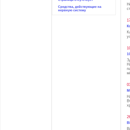
Н
Средства, действующие на
с
нервную систему
1
К
К
у
1
1
З
Н
п
м
0
М
Н
В
х
2
В
В