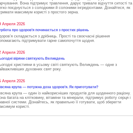
арчування. Вона підтримує травлення, дарує тривале відчуття ситості та
егко поєднується з солодкими й солоними інгредієнтами. Дізнайтеся, як
тримати максимум користі з простого зерна.
9 Апреля 2026
урбота про здоров’я починається з простих рішень
доров’я складається з дрібниць. Прості та своєчасні рішення
опомагають підтримувати гарне самопочуття щодня.
2 Апреля 2026
ьогодні віряни святкують Великдень
ьогодні християни в усьому світі святкують Великдень — одне з
айважливіших духовних свят року.
5 Апреля 2026
івсяна крупа — потужна доза здоров’я. Як приготувати?
івсяна крупа — один із найкорисніших продуктів для щоденного раціону.
она багата на клітковину, вітаміни та мінерали, підтримує роботу серця і
равної системи. Дізнайтесь, як правильно її готувати, щоб зберегти
аксимум користі.