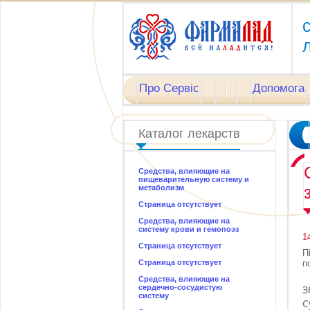
л
Про Сервіс
Допомога
Каталог лекарств
Средства, влияющие на
пищеварительную систему и
метаболизм
Страница отсутствует
Средства, влияющие на
систему крови и гемопоэз
1
Страница отсутствует
П
Страница отсутствует
п
Средства, влияющие на
сердечно-сосудистую
З
систему
С