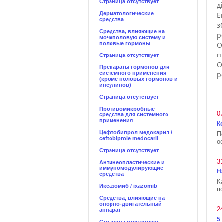
Страница отсутствует
д
Дерматологические
Е
средства
з
Средства, влияющие на
р
мочеполовую систему и
половые гормоны
О
п
Страница отсутствует
О
Препараты гормонов для
системного применения
р
(кроме половых гормонов и
инсулинов)
Страница отсутствует
Противомикробные
0
средства для системного
применения
К
Цефтобипрол медокарил /
П
ceftobiprole medocaril
о
Страница отсутствует
3
Антинеопластические и
иммуномодулирующие
Н
средства
К
Иксазомиб / ixazomib
п
Средства, влияющие на
опорно-двигательный
2
аппарат
5
Страница отсутствует