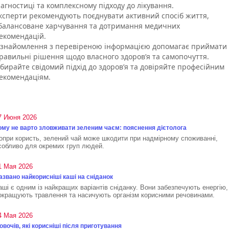
іагностиці та комплексному підходу до лікування.
ксперти рекомендують поєднувати активний спосіб життя,
балансоване харчування та дотримання медичних
екомендацій.
знайомлення з перевіреною інформацією допомагає приймати
равильні рішення щодо власного здоров’я та самопочуття.
бирайте свідомий підхід до здоров’я та довіряйте професійним
екомендаціям.
7 Июня 2026
ому не варто зловживати зеленим чаєм: пояснення дієтолога
опри користь, зелений чай може шкодити при надмірному споживанні,
собливо для окремих груп людей.
1 Мая 2026
азвано найкорисніші каші на сніданок
аші є одним із найкращих варіантів сніданку. Вони забезпечують енергію,
окращують травлення та насичують організм корисними речовинами.
4 Мая 2026
 овочів, які корисніші після приготування