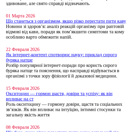
здивоване, але свято справді відзначають.
01 Марта 2026
Що станеться з організмом, якщо різко перестати пити каву
Новини зі здоров’я: аналіз реакцій організму при раптовій
відмові від кави, поради як пом’якшити симптоми та кому
особливо варто обмежити напій.
22 Февраля 2026
Як інтернет-контент спотворює науку: приклад сирого
буряка натще
Розбір популярної інтернет-поради про користь сирого
буряка натще та пояснення, що насправді відбувається в
організмі з точки зору фізіології й доказової медицини.
15 Февраля 2026
Окситоцин — гормон щастя, довіри та успіху: як він
впливає на ст
Роль окситоцину — гормону довіри, щастя та соціальних
зв’язків. Як він впливає на інтуїцію, інтимні стосунки та
загальну якість життя
08 Февраля 2026