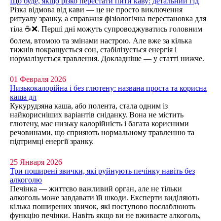
Що буде, якщо різко перестати пити каву: детальний гід
Різка відмова від кави — це не просто виключення
ритуалу зранку, а справжня фізіологічна перестановка для
тіла ☕❌. Перші дні можуть супроводжуватись головним
болем, втомою та змінами настрою. Але вже за кілька
тижнів покращується сон, стабілізується енергія і
нормалізується травлення. Докладніше — у статті нижче.
01 Февраля 2026
Низькокалорійна і без глютену: названа проста та корисна
каша дл
Кукурудзяна каша, або полента, стала одним із
найкорисніших варіантів сніданку. Вона не містить
глютену, має низьку калорійність і багата корисними
речовинами, що сприяють нормальному травленню та
підтримці енергії зранку.
25 Января 2026
Три поширені звички, які руйнують печінку навіть без
алкоголю
Печінка — життєво важливий орган, але не тільки
алкоголь може завдавати їй шкоди. Експерти виділяють
кілька поширених звичок, які поступово послаблюють
функцію печінки. Навіть якщо ви не вживаєте алкоголь,