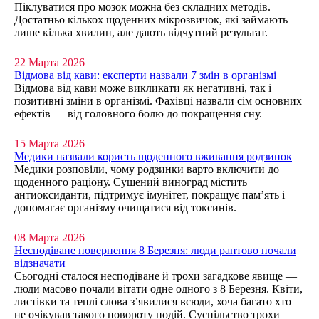
Піклуватися про мозок можна без складних методів.
Достатньо кількох щоденних мікрозвичок, які займають
лише кілька хвилин, але дають відчутний результат.
22 Марта 2026
Відмова від кави: експерти назвали 7 змін в організмі
Відмова від кави може викликати як негативні, так і
позитивні зміни в організмі. Фахівці назвали сім основних
ефектів — від головного болю до покращення сну.
15 Марта 2026
Медики назвали користь щоденного вживання родзинок
Медики розповіли, чому родзинки варто включити до
щоденного раціону. Сушений виноград містить
антиоксиданти, підтримує імунітет, покращує пам’ять і
допомагає організму очищатися від токсинів.
08 Марта 2026
Несподіване повернення 8 Березня: люди раптово почали
відзначати
Сьогодні сталося несподіване й трохи загадкове явище —
люди масово почали вітати одне одного з 8 Березня. Квіти,
листівки та теплі слова з’явилися всюди, хоча багато хто
не очікував такого повороту подій. Суспільство трохи