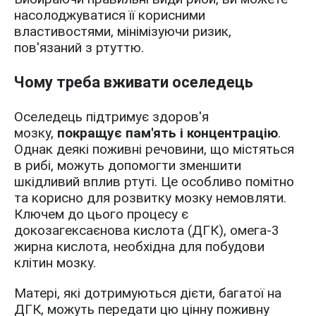
насолоджуватися її корисними
властивостями, мінімізуючи ризик,
пов'язаний з ртуттю.
Чому треба вживати оселедець
Оселедець підтримує здоров'я
мозку,
покращує пам'ять і концентрацію
.
Однак деякі поживні речовини, що містяться
в рибі, можуть допомогти зменшити
шкідливий вплив ртуті. Це особливо помітно
та корисно для розвитку мозку немовляти.
Ключем до цього процесу є
докозагексаєнова кислота (ДГК), омега-3
жирна кислота, необхідна для побудови
клітин мозку.
Матері, які дотримуються дієти, багатої на
ДГК, можуть передати цю цінну поживну