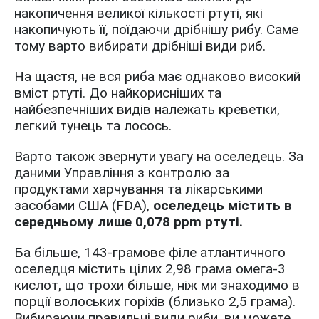
накопичення великої кількості ртуті, які
накопичують її, поїдаючи дрібнішу рибу. Саме
тому варто вибирати дрібніші види риб.
На щастя, не вся риба має однаково високий
вміст ртуті. До найкорисніших та
найбезпечніших видів належать креветки,
легкий тунець та лосось.
Варто також звернути увагу на оселедець. За
даними Управління з контролю за
продуктами харчування та лікарськими
засобами США (FDA),
оселедець містить в
середньому лише 0,078 ppm ртуті.
Ба більше, 143-грамове філе атлантичного
оселедця містить цілих 2,98 грама омега-3
кислот, що трохи більше, ніж ми знаходимо в
порції волоських горіхів (близько 2,5 грама).
Вибираючи правильні види риби, ви можете