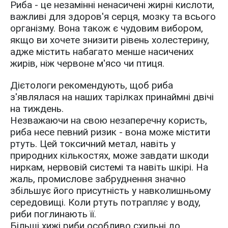
Риба - це незамінні ненасичені жирні кислоти,
важливі для здоров'я серця, мозку та всього
організму. Вона також є чудовим вибором,
якщо ви хочете знизити рівень холестерину,
адже містить набагато менше насичених
жирів, ніж червоне м'ясо чи птиця.
Дієтологи рекомендують, щоб риба
з'являлася на наших тарілках принаймні двічі
на тиждень.
Незважаючи на свою незаперечну користь,
риба несе певний ризик - вона може містити
ртуть. Цей токсичний метал, навіть у
природних кількостях, може завдати шкоди
ниркам, нервовій системі та навіть шкірі. На
жаль, промислове забруднення значно
збільшує його присутність у навколишньому
середовищі. Коли ртуть потрапляє у воду,
риби поглинають її.
Більші хижі риби особливо схильні до