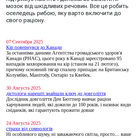
мозок від шкідливих речовин. Все це робить
оселедець рибою, яку варто включити до
свого раціону.
07 Сентября 2025
Кір повернувся до Канади
За останніми даними Агентства громадського здоров'я
Канади (PHAC), цього року в Канаді зареєстровано 95
випадків захворювання на кір (станом на 21 лютого),
причому основний тягар спалаху припадає на Британську
Колумбію, Манітобу, Онтаріо та Квебек.
30 Августа 2025
дієтологи нарешті знайшли ключ до довголіття
Дослідник довголіття Ден Бюттнер вивчає раціон
харчування людей, які дожили до 100 років, і називає види
сніданків, які гарантують прожити довше
24 Августа 2025
страхи від сомнологів
Ні особливого шуму, ні заважаючого світла, просто… ваше