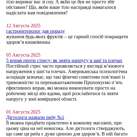
тіло вириває вас зі сну. А якби це був не просто збіг
обставин? Що, якби ваше тіло насправді намагалося
надіслати вам повідомлення?
12 Августа 2025
гастроентеролог дав пораду
жування будь-яких фруктів – це гарний спосіб покращити
здоров’я кишківника
05 Августа 2025
5 вправ проти стресу: як зняти напругу в шиї та плечах
Постійний стрес часто проявляється у вигляді м’язового
напруження у шиї та плечах. Американська психологічна
асоціація зазначає, що такі фізичні симптоми пов’язані із
тривожністю та перенавантаженням Пропонуємо п’ять
ефективних вправ, які можна виконувати просто на
робочому місці або вдома, щоб розслабитися та зняти
напругу у зоні комірцевої області.
01 Августа 2025
Дієтологи назвали рибу №1
Її можна придбати практично в кожному магазині, при
цьому ціна на неї невисока. Але дієтологи стверджують,
що саме ця риба є дуже цінною для здоров’я. В ній багато