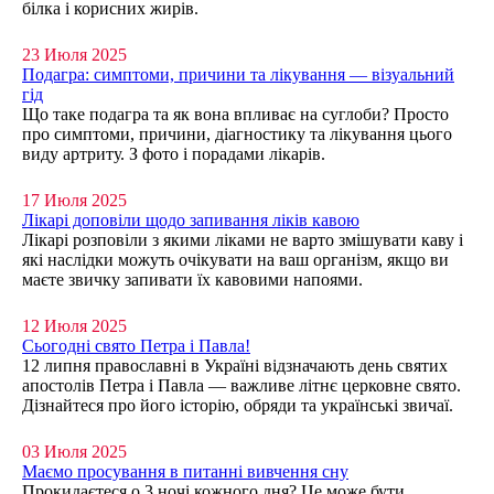
білка і корисних жирів.
23 Июля 2025
Подагра: симптоми, причини та лікування — візуальний
гід
Що таке подагра та як вона впливає на суглоби? Просто
про симптоми, причини, діагностику та лікування цього
виду артриту. З фото і порадами лікарів.
17 Июля 2025
Лікарі доповіли щодо запивання ліків кавою
Лікарі розповіли з якими ліками не варто змішувати каву і
які наслідки можуть очікувати на ваш організм, якщо ви
маєте звичку запивати їх кавовими напоями.
12 Июля 2025
Сьогодні свято Петра і Павла!
12 липня православні в Україні відзначають день святих
апостолів Петра і Павла — важливе літнє церковне свято.
Дізнайтеся про його історію, обряди та українські звичаї.
03 Июля 2025
Маємо просування в питанні вивчення сну
Прокидаєтеся о 3 ночі кожного дня? Це може бути