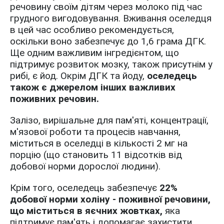
речовину своїм дітям через молоко під час
грудного вигодовування. Вживання оселедця
в цей час особливо рекомендується,
оскільки воно забезпечує до 1,6 грама ДГК.
Ще одним важливим інгредієнтом, що
підтримує розвиток мозку, також присутнім у
рибі, є йод. Окрім ДГК та йоду,
оселедець
також є джерелом інших важливих
поживних речовин.
Залізо, вирішальне для пам'яті, концентрації,
м'язової роботи та процесів навчання,
міститься в оселедці в кількості 2 мг на
порцію (що становить 11 відсотків від
добової норми дорослої людини).
Крім того, оселедець забезпечує
22%
добової норми холіну - поживної речовини,
що міститься в яєчних жовтках,
яка
підтримує пам'ять і допомагає захистити