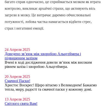
багато справ одночасно, це сприймається мозком як втрата
контролю, викликає архаїчні страхи, що активують вісь
загрози в мозку. Це витрачає даремно обчислювальні
потужності, лобова частка намагається відбити стрес,
страх і негативні емоції.
24 Апреля 2025
Доведено зв’язок між хворобою Альцгеймера і
підвищеним залізом
Вчені в ході дослідження довели зв’язок між високим
рівнем заліза і хворобою Альцгеймера.
20 Апреля 2025
Смачної Паски!
Христос Воскрес! Щиро вітаємо з Великоднем! Бажаємо
тепла, миру, радості та смачної паски у кожному домі.
13 Апреля 2025
Світлого свята Вам!