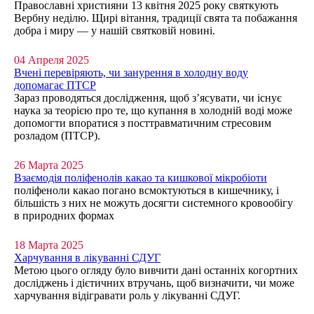
Православні християни 13 квітня 2025 року святкують
Вербну неділю. Щирі вітання, традиції свята та побажання
добра і миру — у нашій святковій новині.
04 Апреля 2025
Вчені перевіряють, чи занурення в холодну воду
допомагає ПТСР
Зараз проводяться дослідження, щоб з’ясувати, чи існує
наука за теорією про те, що купання в холодній воді може
допомогти впоратися з посттравматичним стресовим
розладом (ПТСР).
26 Марта 2025
Взаємодія поліфенолів какао та кишкової мікробіоти
поліфеноли какао погано всмоктуються в кишечнику, і
більшість з них не можуть досягти системного кровообігу
в природних формах
18 Марта 2025
Харчування в лікуванні СДУГ
Метою цього огляду було вивчити дані останніх когортних
досліджень і дієтичних втручань, щоб визначити, чи може
харчування відігравати роль у лікуванні СДУГ.