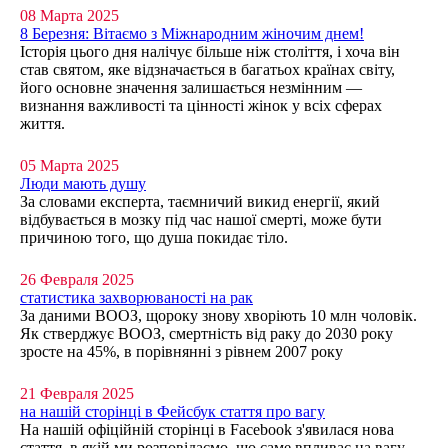
08 Марта 2025
8 Березня: Вітаємо з Міжнародним жіночим днем!
Історія цього дня налічує більше ніж століття, і хоча він
став святом, яке відзначається в багатьох країнах світу,
його основне значення залишається незмінним —
визнання важливості та цінності жінок у всіх сферах
життя.
05 Марта 2025
Люди мають душу
За словами експерта, таємничий викид енергії, який
відбувається в мозку під час нашої смерті, може бути
причиною того, що душа покидає тіло.
26 Февраля 2025
статистика захворюваності на рак
За даними ВООЗ, щороку знову хворіють 10 млн чоловік.
Як стверджує ВООЗ, смертність від раку до 2030 року
зросте на 45%, в порівнянні з рівнем 2007 року
21 Февраля 2025
на нашій сторінці в Фейсбук стаття про вагу
На нашій офіційній сторінці в Facebook з'явилася нова
стаття, в якій ми розповідаємо, що саме впливає на вагу