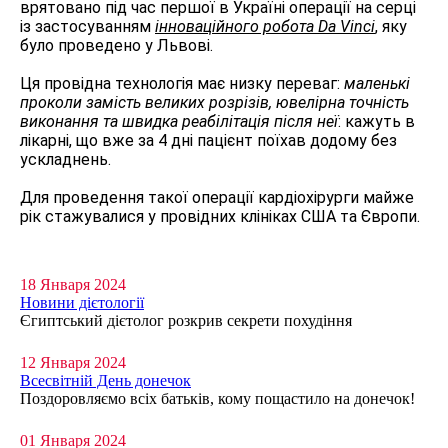
врятовано під час першої в Україні операції на серці
із застосуванням
інноваційного робота Da Vinci
, яку
було проведено у Львові.
Ця провідна технологія має низку переваг:
маленькі
проколи замість великих розрізів, ювелірна точність
виконання та швидка реабілітація після неї
: кажуть в
лікарні, що вже за 4 дні пацієнт поїхав додому без
ускладнень.
Для проведення такої операції кардіохірурги
майже
рік стажувалися у провідних клініках США та Європи.
18 Января 2024
Новини дієтології
Єгиптський дієтолог розкрив секрети похудіння
12 Января 2024
Всесвітній День донечок
Поздоровляємо всіх батьків, кому пощастило на донечок!
01 Января 2024