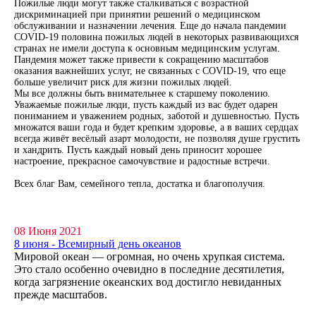
Пожилые люди могут также сталкиваться с возрастной
дискриминацией при принятии решений о медицинском
обслуживании и назначении лечения. Еще до начала пандемии
COVID-19 половина пожилых людей в некоторых развивающихся
странах не имели доступа к основным медицинским услугам.
Пандемия может также привести к сокращению масштабов
оказания важнейших услуг, не связанных с COVID-19, что еще
больше увеличит риск для жизни пожилых людей.
Мы все должны быть внимательнее к старшему поколению.
Уважаемые пожилые люди, пусть каждый из вас будет одарен
пониманием и уважением родных, заботой и душевностью. Пусть
множатся ваши года и будет крепким здоровье, а в ваших сердцах
всегда живёт весёлый азарт молодости, не позволяя душе грустить
и хандрить. Пусть каждый новый день приносит хорошее
настроение, прекрасное самочувствие и радостные встречи.
Всех благ Вам, семейного тепла, достатка и благополучия.
08 Июня 2021
8 июня - Всемирный день океанов
Мировой океан — огромная, но очень хрупкая система.
Это стало особенно очевидно в последние десятилетия,
когда загрязнение океанских вод достигло невиданных
прежде масштабов.