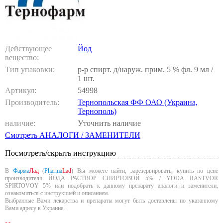
Действующее
Йод
вещество:
Тип упаковки:
р-р спирт. д/наруж. прим. 5 % фл. 9 мл /
1 шт.
Артикул:
54998
Производитель:
Тернопольская ФФ ОАО (Украина,
Тернополь)
наличие:
Уточнить наличие
Смотреть АНАЛОГИ / ЗАМЕНИТЕЛИ
Посмотреть/скрыть инструкцию
В
Фарма
Лад
(
Pharma
Lad
) Вы можете найти, зарезервировать, купить по цене
производителя ЙОДА РАСТВОР СПИРТОВОЙ 5% / YODA RASTVOR
SPIRTOVOY 5% или подобрать к данному препарату аналоги и заменители,
ознакомиться с инструкцией и описанием.
Выбранные Вами лекарства и препараты могут быть доставлены по указанному
Вами адресу в Украине.