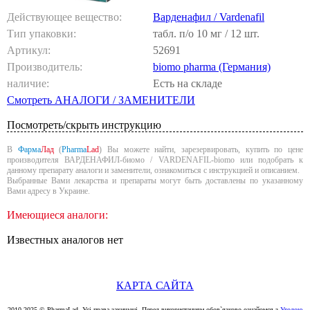
Действующее вещество:
Варденафил / Vardenafil
Тип упаковки:
табл. п/о 10 мг / 12 шт.
Артикул:
52691
Производитель:
biomo pharma (Германия)
наличие:
Есть на складе
Смотреть АНАЛОГИ / ЗАМЕНИТЕЛИ
Посмотреть/скрыть инструкцию
В
Фарма
Лад
(
Pharma
Lad
) Вы можете найти, зарезервировать, купить по цене
производителя ВАРДЕНАФИЛ-биомо / VARDENAFIL-biomo или подобрать к
данному препарату аналоги и заменители, ознакомиться с инструкцией и описанием.
Выбранные Вами лекарства и препараты могут быть доставлены по указанному
Вами адресу в Украине.
Имеющиеся аналоги:
Известных аналогов нет
КАРТА САЙТА
2010-2025 © PharmaLad. Усі права захищені. Перед використанням обов`язково ознайомся з
Угодою