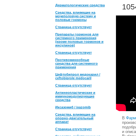
105
Дерматологические средства
Средства, влияющие на
мочеполовую систему и
половые гормоны
Страница отсутствует
Препараты гормонов для
системного применения
(кроме половых гормонов и
инсулинов)
Страница отсутствует
Противомикробные
средства для системного
применения
Цефтобипрол медокарил /
ceftobiprole medocaril
Страница отсутствует
Антинеопластические и
иммуномодулирующие
средства
Иксазомиб / ixazomib
Средства, влияющие на
В
Фарм
опорно-двигательный
аппарат
произ
подобр
Страница отсутствует
и опис