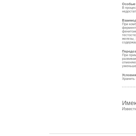
Особые 
В процес
недостат
Взаимод
При ком
фермент
фенитои
тестост
железы, 
содержа
Передо
При прим
развива
отменяю
уменьше
Условия
Хранить 
Имею
Извест