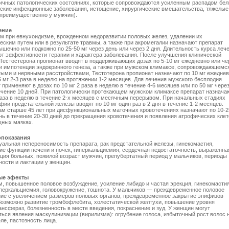
ичных патологических состояниях, которые сопровождаются усиленным распадом бел
ские инфекционные заболевания, истощение, хирургические вмешательства, тяжелые
 преимущественно у мужчин).
ение
 при евнухоидизме, врожденном недоразвитии половых желез, удалении их
еским путем или в результате травмы, а также при акромегалии назначают препарат
шечно или подкожно по 25-50 мг через день или через 2 дня. Длительность курса леч
от эффективности терапии и характера заболевания. После улучшения клинической
Тестостерона пропионат вводят в поддерживающих дозах по 5-10 мг ежедневно или че
и импотенции эндокринного генеза, а также при мужском климаксе, сопровождающемс
ыми и нервными расстройствами, Тестотерона пропионат назначают по 10 мг ежедне
5 мг 2-3 раза в неделю на протяжении 1-2 месяцев. Для лечения мужского бесплодия
 применяют в дозах по 10 мг 2 раза в неделю в течение 4-6 месяцев или по 50 мг чере
ечение 10 дней. При патологически протекающем мужском климаксе препарат назнача
раза в неделю в течение 2-х месяцев с месячным перерывом. При начальных стадиях
фии предстательной железы вводят по 10 мг один раз в 2 дня в течение 1-2 месяцев.
м старше 45 лет при дисфункциональных маточных кровотечениях назначают по 10-2
нь в течение 20-30 дней до прекращения кровотечения и появления атрофических клет
щных мазках.
показания
альная непереносимость препарата, рак предстательной железы, гинекомастия,
е функции печени и почек, гиперкальциемия, сердечная недостаточность, выраженна
ция больных, пожилой возраст мужчин, препубертатный период у мальчиков, периоды
ости и лактации у женщин.
ые эфекты
, повышенное половое возбуждение, усиление либидо и частая эрекция, гинекомастия
иперкальциемия, головокружение, тошнота. У мальчиков — преждевременное половое
ие с увеличением размеров половых органов, преждевременное закрытие эпифизов
Возможно развитие тромбофлебита, холестатической желтухи, повышение уровня
нсфераз, болезненность в месте введения, покраснение и зуд. У женщин могут
ься явления маскулинизации (вирилизма): огрубение голоса, избыточный рост волос 
еле, пастозность лица.