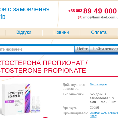
рвіс замовлення
89 49 000
+38 093
ків
@:
info@farmalad.com.
Відгуки
Новини
Оплата
СТОСТЕРОНА ПРОПИОНАТ /
STOSTERONE PROPIONATE
Действующее
Тестостерон
вещество:
Тип упаковки:
р-р д/ин. в
этилолеате 5 %
амп. 1 мл / 5 шт.
Артикул:
29956
Производитель:
Фармак ОАО (Украи
Киев)