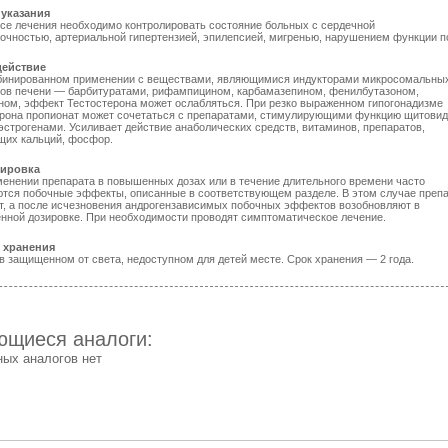
указания
се лечения необходимо контролировать состояние больных с сердечной
очностью, артериальной гипертензией, эпилепсией, мигренью, нарушением функции п
ействие
бинированном применении с веществами, являющимися индукторами микросомальны
ов печени — барбитуратами, рифампицином, карбамазепином, фенилбутазоном,
ном, эффект Тестостерона может ослабляться. При резко выраженном гипогонадизме
ерона пропионат может сочетаться с препаратами, стимулирующими функцию щитови
эстрогенами. Усиливает действие анаболических средств, витаминов, препаратов,
щих кальций, фосфор.
зировка
енении препарата в повышенных дозах или в течение длительного времени часто
ются побочные эффекты, описанные в соответствующем разделе. В этом случае преп
т, а после исчезновения андрогензависимых побочных эффектов возобновляют в
нной дозировке. При необходимости проводят симптоматическое лечение.
 хранения
в защищенном от света, недоступном для детей месте. Срок хранения — 2 года.
щиеся аналоги:
ных аналогов нет