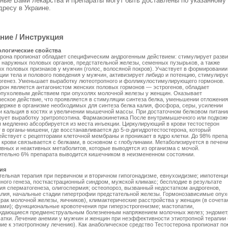
ные Вами лекарства и препараты могут быть доставлены по указанному
дресу в Украине.
ние / Инструкция
логические свойства
рона пропионат обладает специфическим андрогенным действием: стимулирует разви
наружных половых органов, предстательной железы, семенных пузырьков, а также
х половых признаков у мужчин (голос, волосяной покров). Участвует в формировании
ции тела и полового поведения у мужчин, активизирует либидо и потенцию, стимулиру
огенез. Уменьшает выработку лютеотропного и фолликулостимулирующего гормонов.
рон является антагонистом женских половых гормонов — эстрогенов, обладает
опухолевым действием при опухолях молочной железы у женщин. Оказывает
еское действие, что проявляется в стимуляции синтеза белка, уменьшении отложения
держке в организме необходимых для синтеза белка калия, фосфора, серы, усилении
 кальция в костях и увеличении мышечной массы. При достаточном белковом питани
рует выработку эритропоэтина. Фармакокинетика После внутримышечного или подкож
 медленно абсорбируется из места инъекции. Циркулирующий в крови тестостерон
 в органы-мишени, где восстанавливается до 5-α-дигидротестостерона, который
йствует с рецепторами клеточной мембраны и проникает в ядро клетки. До 98% препа
 крови связывается с белками, в основном с глобулинами. Метаболизируется в печени
вных и неактивных метаболитов, которые выводятся из организма с мочой.
ительно 6% препарата выводится кишечником в неизмененном состоянии.
ия
ельная терапия при первичном и вторичном гипогонадизме, евнухоидизме; импотенц
ного генеза, посткастрационный синдром, мужской климакс; бесплодие в результате
я сперматогенеза, олигоспермия; остеопороз, вызванный недостатком андрогенов,
лия, начальные стадии гипертрофии предстательной железы. Гормонозависимые опух
рак молочной железы, яичников), климактерические расстройства у женщин (в сочета
ами); функциональные кровотечения при гиперэстрогенизме; мастопатии,
ждающиеся предменструальным болезненным напряжением молочных желез; эндомет
тки. Лечение анемии у мужчин и женщин при неэффективности этиотропной терапии 
ие к этиотропному лечению). Как анаболическое средство Тестостерона пропионат по