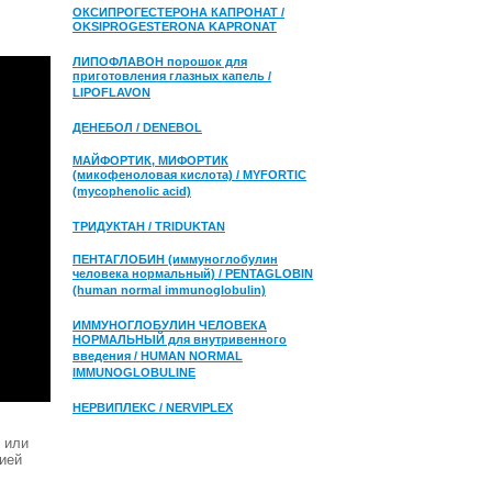
ОКСИПРОГЕСТЕРОНА КАПРОНАТ /
OKSIPROGESTERONA KAPRONAT
ЛИПОФЛАВОН порошок для
приготовления глазных капель /
LIPOFLAVON
ДЕНЕБОЛ / DENEBOL
МАЙФОРТИК, МИФОРТИК
(микофеноловая кислота) / MYFORTIC
(mycophenolic acid)
ТРИДУКТАН / TRIDUKTAN
ПЕНТАГЛОБИН (иммуноглобулин
человека нормальный) / PENTAGLOBIN
(human normal immunoglobulin)
ИММУНОГЛОБУЛИН ЧЕЛОВЕКА
НОРМАЛЬНЫЙ для внутривенного
введения / HUMAN NORMAL
IMMUNOGLOBULINE
НЕРВИПЛЕКС / NERVIPLEX
 или
цией