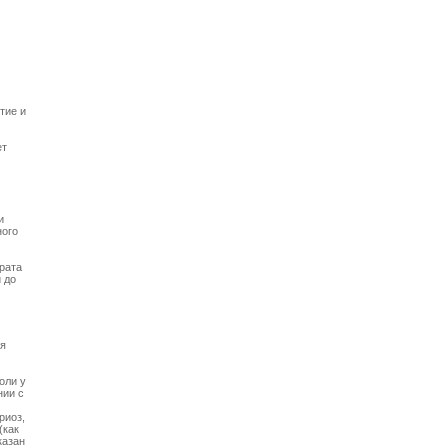
тие и
ет
и
ного
рата
 до
ия
оли у
нии с
риоз,
(как
казан