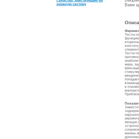
Выбран
Средства, действующие на
нервную систему
Вами а
Описа
Фармако
Тестосте
функцию 
вторичны
конститу
спермат
Тестосте
противо
анаболич
жира, за
фиксации
стимули
введения
попадает
взаимоде
в плазме
малоакти
Приблиз
Показан
Заместит
эндокрин
нарушени
акромега
женщин (
эстроген
сопрово
миомы ма
дополнен