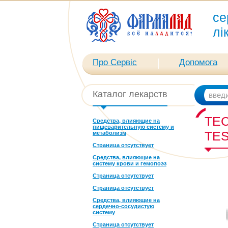
се
лі
Про Сервіс
Допомога
Каталог лекарств
ТЕ
Средства, влияющие на
пищеварительную систему и
TE
метаболизм
Страница отсутствует
Средства, влияющие на
систему крови и гемопоэз
Страница отсутствует
Страница отсутствует
Средства, влияющие на
сердечно-сосудистую
систему
Страница отсутствует