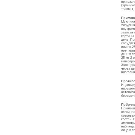
при разл
(хрониче
травмы,
Примен
Мужчинам
хирургич
внутримы
зависит 
картины 
день. Пр
сосудист
или по 2
препарат
день в т
25 мг 2 
гипертро
Женщина
через де
влагали
Противо
Индивиду
нарушени
астениза
беременн
Побочн
Приапизм
отеки, г
созреван
костей. 
аминотра
наблюдат
лице и т