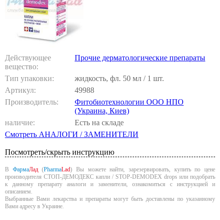
Действующее
Прочие дерматологические препараты
вещество:
Тип упаковки:
жидкость, фл. 50 мл / 1 шт.
Артикул:
49988
Производитель:
Фитобиотехнологии ООО НПО
(Украина, Киев)
наличие:
Есть на складе
Смотреть АНАЛОГИ / ЗАМЕНИТЕЛИ
Посмотреть/скрыть инструкцию
В
Фарма
Лад
(
Pharma
Lad
) Вы можете найти, зарезервировать, купить по цене
производителя СТОП-ДЕМОДЕКС капли / STOP-DEMODEX drops или подобрать
к данному препарату аналоги и заменители, ознакомиться с инструкцией и
описанием.
Выбранные Вами лекарства и препараты могут быть доставлены по указанному
Вами адресу в Украине.